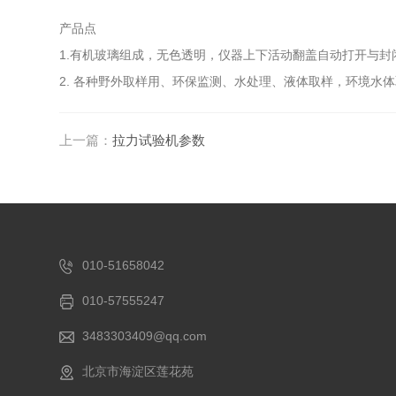
产品点
1.有机玻璃组成，无色透明，仪器上下活动翻盖自动打开与
2. 各种野外取样用、环保监测、水处理、液体取样，环境水体
上一篇：
拉力试验机参数
010-51658042
010-57555247
3483303409@qq.com
北京市海淀区莲花苑