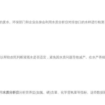
废水。环保部门和企业自身会利用水质分析仪对排放口的水样进行检测
以帮助农民判断灌溉水是否适宜，避免因水质问题导致减产。在水产养殖
用
水质分析仪
分析营养盐(如氮、磷)含量、化学需氧量等指标。这些数据