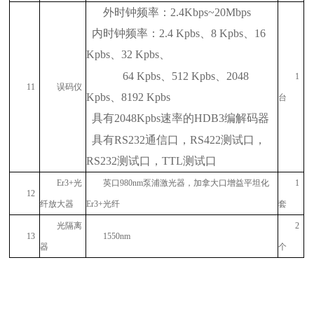
外时钟频率：
2.4Kbps~20Mbps
内时钟频率：
2.4 Kpbs
、
8 Kpbs
、
16
Kpbs
、
32 Kpbs
、
64 Kpbs
、
512 Kpbs
、
2048
1
11
误码仪
Kpbs
、
8192 Kpbs
台
具有
2048Kpbs
速率的
HDB3
编解码器
具有
RS232
通信口，
RS422
测试口，
RS232
测试口，
TTL
测试口
Er3+
光
英口
980nm
泵浦激光器，加拿大口增益平坦化
1
12
纤放大器
Er3+
光纤
套
光隔离
2
13
1550nm
器
个