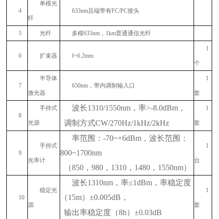
单模光
4
633nm
且端带有
FC/PC
接头
纤
5
光纤
多模
633nm
，
1km
普通通信光纤
1
6
扩束器
f=6.2mm
个
半导体
1
7
650nm
，带内调制输入口
激光器
套
波长
1310/1550nm
，率
>-8.0dBm
，
手持式
1
8
调制方式
CW/270Hz/1kHz/2kHz
光源
套
率范围：
-70~+6dBm
，波长范围：
手持式
1
800~1700nm
9
光率计
台
（
850
，
980
，
1310
，
1480
，
1550nm
）
波长
1310nm
，率≤
1dBm
，率稳定度
稳定光
1
（
15m
）±
0.005dB
，
10
源
套
输出率稳定度（
8h
）±
0.03dB