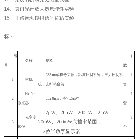
14、掺铒光纤放大器原理性实验
15、开路音频模拟信号传输实验
标：
编
件
名称
规格
号
数
633nm
单模分束器，温度控制系统，压力控制系
1
1
主机
统，光纤耦合架
台
He-Ne
1
2
632.8nm
，率
>1.5mW
激光器
套
2
μ
W
、
20
μ
W
、
200
μ
W
、
2mW
、
光率测
1
20mW
、
200mW
六档率范围，
3
试仪
台
3
位半数字显示器