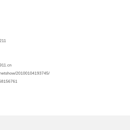
11
911.cn
/netshow/20100104193745/
8156761