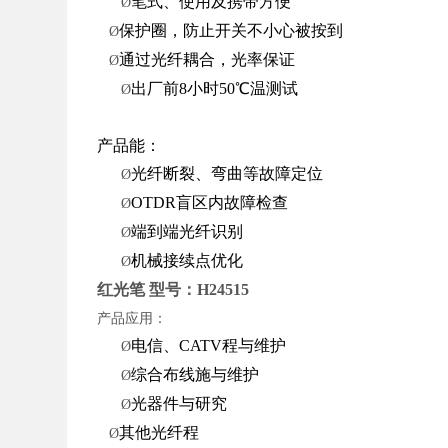
笔式、使用及携带方便
Ø
保护圈，防止开关不小心被按到
Ø
通过光纤耦合，光率保证
Ø
出厂前
8
小时
50
℃温测试
Ø
产品能：
光纤断裂、弯曲等故障定位
Ø
OTDR
盲区内故障检查
Ø
端到端光纤识别
Ø
机械接续点优化
Ø
红光笔 型号：H24515
产品应用：
电信、
CATV
程与维护
Ø
综合布线施与维护
Ø
光器件与研究
Ø
其他光纤程
Ø