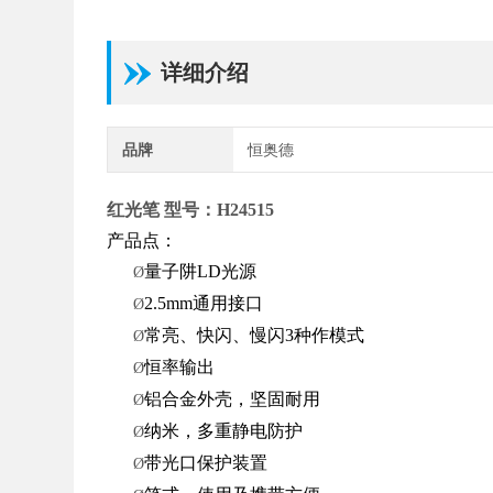
详细介绍
品牌
恒奥德
红光笔 型号：H24515
产品点：
量子阱
LD
光源
Ø
2.5mm
通用接口
Ø
常亮、快闪、慢闪
3
种作模式
Ø
恒率输出
Ø
铝合金外壳，坚固耐用
Ø
纳米，多重静电防护
Ø
带光口保护装置
Ø