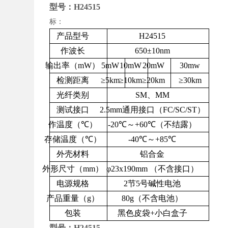
型号：H24515
标：
产品型号
H24515
作波长
650
±
10nm
输出率
（mW）
5mW
10mW
20mW
30mw
检测距离
≥
5km
≥
10km
≥
20km
≥
30km
光纤类别
SM
、
MM
测试接口
2.5mm
通用接口
（FC/SC/ST）
作温度
（
℃
）
-20
℃～
+60
℃
（
不结露
）
存储温度
（
℃
）
-40
℃～
+85
℃
外壳材料
铝合金
外形尺寸
（mm）
φ
23x190mm
（
不含接口
）
电源规格
2
节
5
号碱性电池
产品重量
（g）
80g
（不含电池）
包装
黑色皮袋
+
小白盒子
型号：H24515