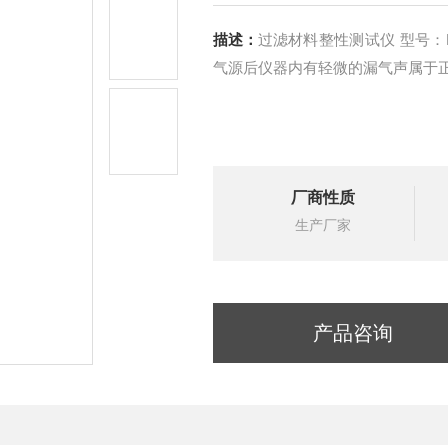
描述：
过滤材料整性测试仪 型号：HAD-MFT100操作时请注意避免液体入仪器内，连接
气源后仪器内有轻微的漏气声属于
厂商性质
生产厂家
产品咨询