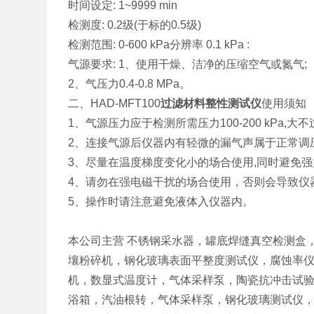
时间设定: 1~9999 min
检测度: 0.2级(于标的0.5级)
检测范围: 0-600 kPa分辨率 0.1 kPa :
气源要求: 1、使用干燥、洁净的压缩空气或氮气;
2、气压力0.4-0.8 MPa。
二、HAD-MFT100
过滤材料整性测试仪
使用须知
1、气源压力应于检测所需压力100-200 kPa,大不过8
2、连接气源后仪器内有轻微的漏气声属于正常调
3、尽量在温度梯度变化小的场合使用,同时避免
4、请勿在强电磁干扰的场合使用，否则会导致仪
5、操作时请注意避免液体入仪器内。
本公司主营 不锈钢采水器，罐底焊缝真空检测盒
壤粉碎机，钢化玻璃表面平整度测试仪，腐蚀率
机，数显式温度计，气体采样泵，陶瓷抗冲击试
浴箱，汽油根转，气体采样泵，钢化玻璃测试仪，