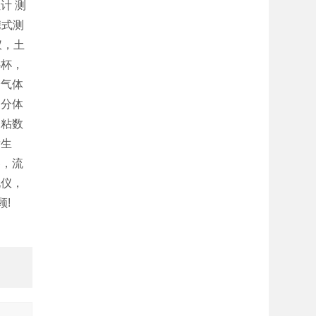
计 测
携式测
仪，土
心杯，
合气体
，分体
，粘数
发生
器，流
化仪，
顾!