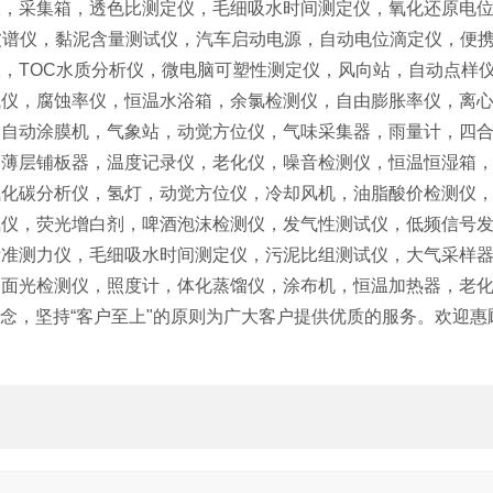
，采集箱，透色比测定仪，毛细吸水时间测定仪，氧化还原电位
波谱仪，黏泥含量测试仪，汽车启动电源，自动电位滴定仪，便
，TOC水质分析仪，微电脑可塑性测定仪，风向站，自动点样
试仪，腐蚀率仪，恒温水浴箱，余氯检测仪，自由膨胀率仪，离
，自动涂膜机，气象站，动觉方位仪，气味采集器，雨量计，四
，薄层铺板器，温度记录仪，老化仪，噪音检测仪，恒温恒湿箱
氧化碳分析仪，氢灯，动觉方位仪，冷却风机，油脂酸价检测仪
氮仪，荧光增白剂，啤酒泡沫检测仪，发气性测试仪，低频信号
标准测力仪，毛细吸水时间测定仪，污泥比组测试仪，大气采样
侧面光检测仪，照度计，体化蒸馏仪，涂布机，恒温加热器，老
理念，坚持“客户至上"的原则为广大客户提供优质的服务。欢迎惠