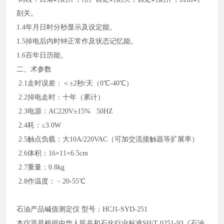
刻关。
1.4年月日时分秒显示及设定能。
1.5掉电后内时钟正常作及状态记忆能。
1.6百年日历能。
二、术参数
2.1走时误差：＜±2秒/天（0℃-40℃）
2.2掉电走时：十年（累计）
2.3电源：AC220V±15% 50HZ
2.4耗：≤3.0W
2.5触点负载：大10A/220VAC（可加交流接触器等扩展率）
2.6体积：16×11×6.5cm
2.7重量：0.8kg
2.8作温度：﹣20-55℃
石油产品碱值测定仪
型号：
HCJ1-SYD-251
本仪器是根据中华人民共和石化行业标准
SH/T 0251-93《石油