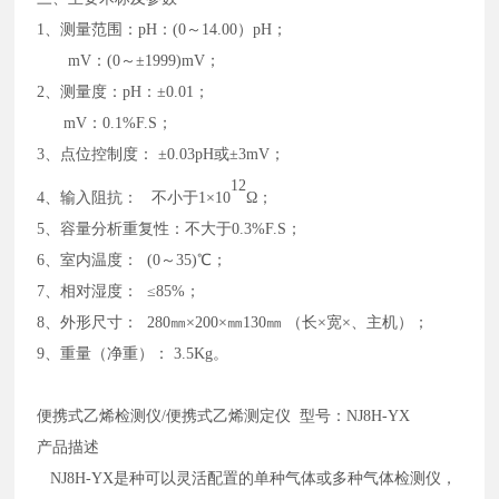
1、测量范围：pH：(0～14.00）pH；
mV：(0～±1999)mV；
2、测量度：pH：±0.01；
mV：0.1%F.S；
3、点位控制度： ±0.03pH或±3mV；
12
4、输入阻抗： 不小于1×10
Ω；
5、容量分析重复性：不大于0.3%F.S；
6、室内温度： (0～35)℃；
7、相对湿度： ≤85%；
8、外形尺寸： 280㎜×200×㎜130㎜ （长×宽×、主机）；
9、重量（净重）： 3.5Kg。
便携式乙烯检测仪
/便携式乙烯测定仪 型号：NJ8H-YX
产品描述
NJ8H-YX是种可以灵活配置的单种气体或多种气体检测仪，