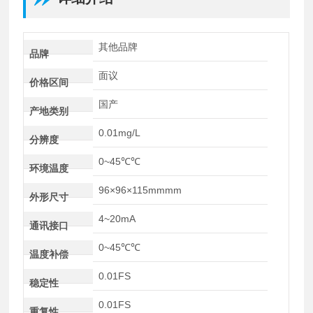
其他品牌
品牌
面议
价格区间
国产
产地类别
0.01mg/L
分辨度
0~45℃℃
环境温度
96×96×115mmmm
外形尺寸
4~20mA
通讯接口
0~45℃℃
温度补偿
0.01FS
稳定性
0.01FS
重复性