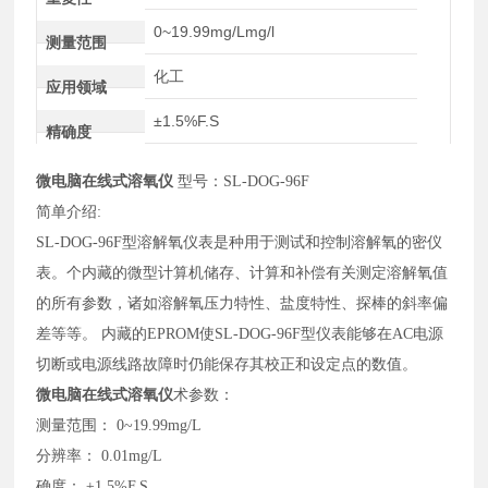
0~19.99mg/Lmg/l
测量范围
化工
应用领域
±1.5%F.S
精确度
微电脑在线式溶氧仪
型号：
SL-DOG-96F
简单介绍
:
SL-DOG-96F
型溶解氧仪表是种用于测试和控制溶解氧的密仪
表。个内藏的微型计算机储存、计算和补偿有关测定溶解氧值
的所有参数，诸如溶解氧压力特性、盐度特性、探棒的斜率偏
差等等。
内藏的
EPROM使
SL-DOG-96F
型仪表能够在
AC电源
切断或电源线路故障时仍能保存其校正和设定点的数值。
微电脑在线式溶氧仪
术参数：
测量范围：
0~19.99mg/L
分辨率：
0.01mg/L
确度：
±1.5%F.S