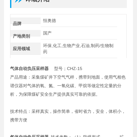
恒奥德
品牌
国产
产地类别
环保,化工,生物产业,石油,制药/生物制
应用领域
药
气体自动负压采样器
型号；CHZ-15
产品用途：采集煤矿井下空气气样，携带到地面，使用气相色
谱仪器对气体的氧、氮、一氧化碳、甲烷等做定性定量的分
析，为保障煤矿安全生产提供真实可靠的依据。
技术特点：采样真实，操作简单，省时省力，安全，体积小，
携带方便
气体自动负压采样器
技术参数：（1）防爆形式 矿