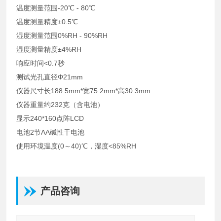
温度测量范围
-20℃ - 80℃
温度测量精度
±0.5℃
湿度测量范围
0%RH - 90%RH
湿度测量精度
±4%RH
响应时间
<0.7秒
测试光孔直径
Φ21mm
仪器尺寸
长188.5mm*宽75.2mm*高30.3mm
仪器重量
约232克（含电池）
显示
240*160点阵LCD
电池
2节AA碱性干电池
使用环境
温度(0～40)℃，湿度<85%RH
产品咨询