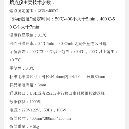
熔点仪
主要技术参数：
熔点测定范围：室温
~400℃
“起始温度"设定时间：50℃-400不大于5min，400℃-5
0℃不大于7min
温度数显示值：
0.1℃
线性升温速率：
0.1℃/min-20.0℃/min之间任意连续可选
示值误差：
200℃或200℃以下范围：±0.4℃，200℃以上范围：
±0.7℃
重复性：
0.3℃
标准毛细管尺寸：外径
Φ1.4mm内径Φ1.0mm长度80mm
样品填装高度：
3mm
通讯接口：
USB或者RS232串行接口由触摸屏按键选择
数据存储：
1000组
电源：
220V±22V、50Hz，100W
仪器尺寸：
400mm*280mm*230mm
仪器重量：
9.6kg