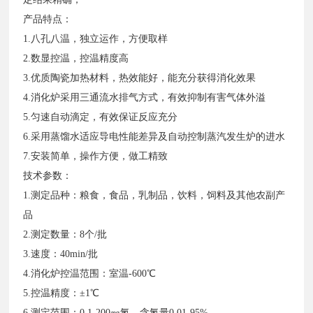
产品特点：
1.八孔八温，独立运作，方便取样
2.数显控温，控温精度高
3.优质陶瓷加热材料，热效能好，能充分获得消化效果
4.消化炉采用三通流水排气方式，有效抑制有害气体外溢
5.匀速自动滴定，有效保证反应充分
6.采用蒸馏水适应导电性能差异及自动控制蒸汽发生炉的进水
7.安装简单，操作方便，做工精致
技术参数：
1.测定品种：粮食，食品，乳制品，饮料，饲料及其他农副产
品
2.测定数量：8个/批
3.速度：40min/批
4.消化炉控温范围：室温-600℃
5.控温精度：±1℃
6.测定范围：0.1-200㎎氮，含氮量0.01-95%