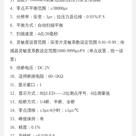
4、零点不平衡范围：±38000με
5、分辨率：应变：1με；拉压力及位移：0.01%/F.S
6、平衡方式：自动扫描平衡
7、扫描速度：4点/20毫秒
8、灵敏度设置范围：应变片灵敏系数设定范围 0.01~9.99；传
感器灵敏度系数设定范围1000-9999με∕FS（单点设置，统一设
置）
9、供桥电压：DC 2V
10、适用桥路电阻：60~1KΩ
11、显示窗口：1
12、显示方式：8位LED——2位测点序号、6位测量值
13、组桥方式：1/4桥、半桥、全桥
14、零点漂移：±3με/4小时；±1με/℃
15、峰值保持：有
16、精度：0.1%
17、非线性：±0.02%F.S