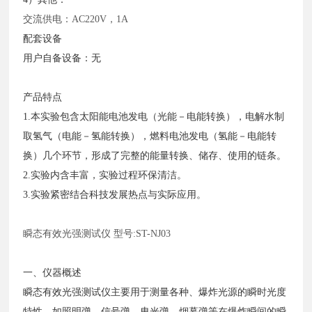
交流供电：
AC220V，1A
配套设备
用户自备设备：无
产品特点
1.本实验包含太阳能电池发电（光能－电能转换），电解水制
取氢气（电能－氢能转换），燃料电池发电（氢能－电能转
换）几个环节，形成了完整的能量转换、储存、使用的链条。
2.实验内含丰富，实验过程环保清洁。
3.实验紧密结合科技发展热点与实际应用。
瞬态有效光强测试仪
型号
:ST-NJ03
一、仪器概述
瞬态有效光强测试仪主要用于测量各种、爆炸光源的瞬时光度
特性，如照明弹、信号弹、曳光弹、烟幕弹等在爆炸瞬间的瞬