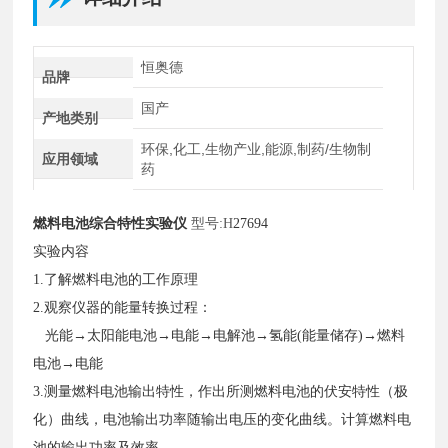
恒奥德
品牌
国产
产地类别
环保,化工,生物产业,能源,制药/生物制
应用领域
药
燃料电池综合特性实验仪
型号
:H
27694
实验内容
1.了解燃料电池的工作原理
2.观察仪器的能量转换过程：
光能→太阳能电池→电能→电解池→氢能(能量储存)→燃料
电池→电能
3.测量燃料电池输出特性，作出所测燃料电池的伏安特性（极
化）曲线，电池输出功率随输出电压的变化曲线。计算燃料电
池的输出功率及效率