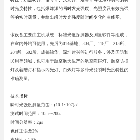
时光度特性，包括爆炸源的瞬时发光强度、光照度及有效光强
等的实时测量，并给出瞬时发光强度随时间变化的曲线图。
该设备主要由主机系统、标准光度探测器及测量软件等组成，
在室内外均可使用，先后为
014基地、804厂、118厂、213所、
204所、602所、成都锦华、深圳建兴等进行服务，涉及国防和
民用等领域，也可用于航空航天生产的航空障碍灯、航空防撞
灯及着陆灯和指示闪光灯、白炽灯等多种光源瞬时光度特性的
准确测量。
技术指标：
瞬时光强度测量范围：
(10-1~107)cd
测试时间范围：
10ms~200s
时间分辨率：
2μs
色修正误差
2%
直线性：
1.5%