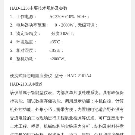
HAD-L258主要技术规格及参数
1、工作电源： AC220V±10% 50Hz；
2、电热器功率范围： 0～2000W，无级可调；
3、滴定管精度： 分度0.02ml；
4
、环境温度：
≤35℃；
5
、相对湿度：
≤85％；
6
、整机功耗：
≤2000W。
便携式静态电阻应变仪
型号：HAD-2101A4
HAD-2101A4概述
该仪器属于智能型仪表。内部含单片微处理系统。具有峰值保
持功能、测试数据存储功能、调用显示功能；本机自控、计算
机外控功能。外形小巧，携带方便，内置锂电池适合野外没有
交流电源的工地现场进行工程质量检测等优点。可广泛应用于
土木工程、桥梁、机械结构的实验应力分析，结构及材料任意
点变形的应力分析。配接压力、拉力、扭矩、位移和温度传感