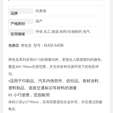
恒奥德
品牌
国产
产地类别
环保,化工,能源,制药/生物制药,电气
应用领域
HAD-S45B
色差仪
辨色龙 型号：
辨色龙系列采用
45°/0的测量结构，更接近人眼观察到的颜色。
覆盖400-700nm光谱范围，并支持多种光源环境下的色彩评
估。
•适用于印刷品、汽车内饰部件、纺织品、卷材涂料、
塑料制品、道路交通标识等材料的测量
01 小巧便携，坚固耐用
体积小至
φ32*90mm，采用高硬度铝合金外壳，并且通过阳极
氧化