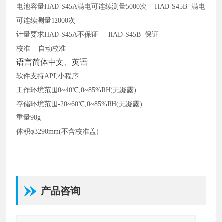
电池容量
HAD-S45A满电可连续测量5000次 HAD-S45B 满电
可连续测量12000次
计量要求
HAD-S45A不保证 HAD-S45B 保证
校准
自动校准
语言简体中文、英语
软件支持
APP,小程序
工作环境范围
0~40℃,0~85%RH(无凝露)
存储环境范围
-20~60℃,0~85%RH(无凝露)
重量
90g
体积
φ3290mm(不含校准盖)
产品咨询