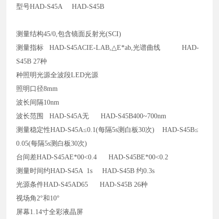
型号
HAD-S45A HAD-S45B
测量结构
45/0,包含镜面反射光(SCI)
测量指标
HAD-S45ACIE-LAB,△E*ab,光谱曲线 HAD-
S45B 27种
种照明光源全波段
LED光源
照明口径
8mm
波长间隔
10nm
波长范围
HAD-S45A无 HAD-S45B400~700nm
测量稳定性
HAD-S45A≤0.1(每隔5s测白板30次) HAD-S45B≤
0.05(每隔5s测白板30次)
台间差
HAD-S45AE*00<0.4 HAD-S45BE*00<0.2
测量时间约
HAD-S45A 1s HAD-S45B 约0.3s
光源条件
HAD-S45AD65 HAD-S45B 26种
视场角
2°和10°
屏幕
1.14寸全彩液晶屏