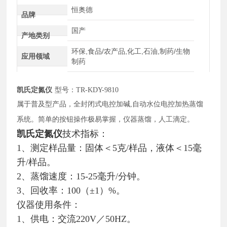
恒奥德
品牌
国产
产地类别
环保,食品/农产品,化工,石油,制药/生物
应用领域
制药
凯氏定氮仪
型号：
TR-KDY-9810
属于普及型产品，全封闭式电控加碱
,自动水位电控加热蒸馏
系统。简单的按钮操作极易掌握，仪器蒸馏，人工滴定。
凯氏定氮仪
技术指标：
1、测定样品量：固体＜5克/样品，液体＜15毫
升/样品。
2、蒸馏速度：15-25毫升/分钟。
3、回收率：100（±1）%。
仪器使用条件：
1、供电：交流220V／50HZ。