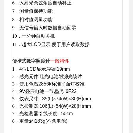
6．入射光余弦角度自动补正
7．测量值保持功能
8．相对值测量功能
9．无信号输入时数据自动回零
10．十分钟自动关机
11．超大
LCD
显示
,
便于用户读取数据
便携式数字照度计
一般特性
1
．
4
位
LCD
显示
,
字高
19mm
2
．感光元件
:
硅光电池附滤光镜片
3
．使用色温
2856k
标准平面灯校准
4
．
9V
叠层电池一节
,
型号
:6F22
5
．仪表尺寸
:135(L)
×
74(W)
×
30(H)mm
6
．光检测器
:106(L)
×
54(W)
×
28(H)mm
7
．光检测器引线长度
:150cm
8
．重量
:
约
183g(
不含电池
)