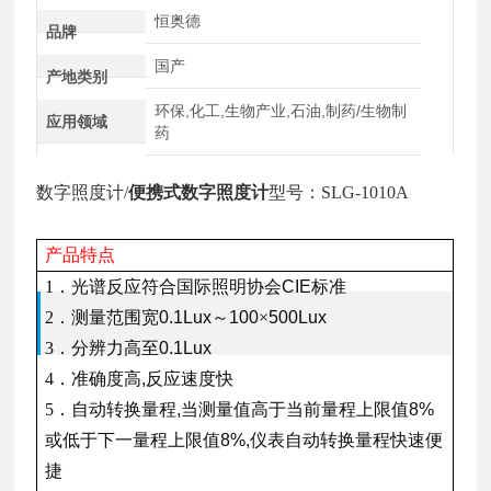
恒奥德
品牌
国产
产地类别
环保,化工,生物产业,石油,制药/生物制
应用领域
药
数字照度计/
便携式数字照度计
型号：SLG-1010A
产品特点
1．光谱反应符合国际照明协会
CIE
标准
2．测量范围宽
0.1Lux
～
100
×
500Lux
3．分辨力高至
0.1Lux
4．准确度高
,
反应速度快
5．自动转换量程
,
当测量值高于当前量程上限值
8%
或低于下一量程上限值
8%,
仪表自动转换量程快速便
捷