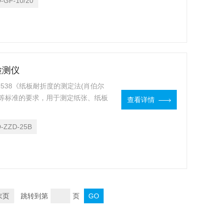
-GF-10/20
检测仪
1538《纸板耐折度的测定法(肖伯尔
仪》等标准的要求，用于测定纸张、纸板
查看详情
采用了单片微机、光电、折叠片自动
-ZZD-25B
末页
跳转到第
页