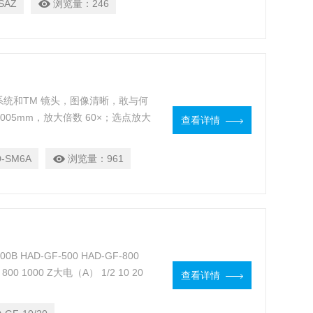
SAZ
浏览量：
246
学系统和TM 镜头，图像清晰，敢与何
.005mm，放大倍数 60×；选点放大
查看详情
罐产生的刺耳噪音，保护听力系统。 可
真实埋头度等测量数据可自动传送到电
-SM6A
浏览量：
961
00B HAD-GF-500 HAD-GF-800
 800 1000 Z大电（A） 1/2 10 20
查看详情