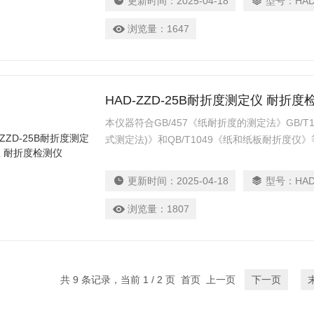
更新时间：
2025-04-18
型号：
HAD
浏览量：
1647
HAD-ZZD-25B耐折度测定仪 耐折度
本仪器符合GB/457《纸耐折度的测定法》GB/T
式测定法)》和QB/T1049《纸和纸板耐折度
及其它片状柔性材料的耐折度疲劳强度。本仪器
对中，试验结果数字显示，结构，操作简单。
更新时间：
2025-04-18
型号：
HAD
浏览量：
1807
共 9 条记录，当前 1 / 2 页 首页 上一页
下一页