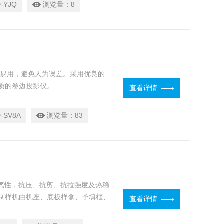
-YJQ
浏览量：
8
单易用，避免人为误差。采用优良的
质的卷边投影仪。
查看详情
-SV8A
浏览量：
83
透气性，抗压、抗剪、抗拉强度及热稳
制样机由机座、底板样盒、予填框、
查看详情
同时制作一定紧实度和大小尺寸的试