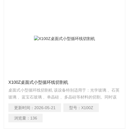
X100Z桌面式小型循环线切割机
桌面式小型循环线切割机 该设备特别适用于：光学玻璃 、石英
玻璃 、蓝宝石玻璃 、单晶硅 、多晶硅等材料的切割。同时该
设备几乎可以切割任何物质，碳化硅 、陶瓷 、玻璃 、石墨 、
更新时间：
2026-05-21
型号：
X100Z
碳碳 、泡沫铝（蜂窝铝） 、翡翠 、玉石 、岩石矿物标本 、人
工晶体KTP 、溅射靶材 、复合材料等
浏览量：
136