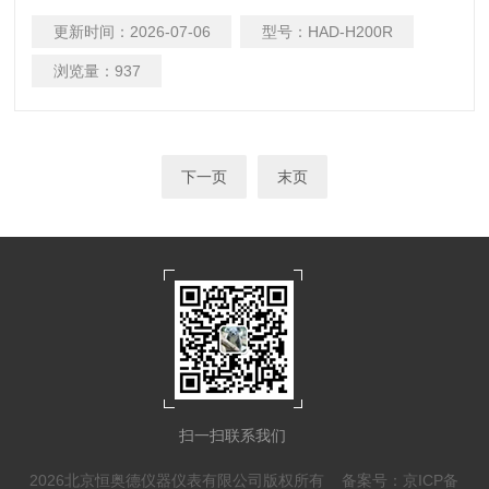
上下滑块和光控到位开关等组成。滑块的上下位置，倾斜度和
更新时间：
2026-07-06
型号：
HAD-H200R
针筒的规格均可方便调整，从而可控制点胶圆周的直径。旋转
台的转速、涂胶压力通过主机面板拨盘和减压阀作出调节。通
浏览量：
937
过后板上能选择开关它可实现二种能（如图）：是圆型走线。
点胶线的粗细、圆周大小可意调
下一页
末页
扫一扫联系我们
2026北京恒奥德仪器仪表有限公司版权所有
备案号：京ICP备