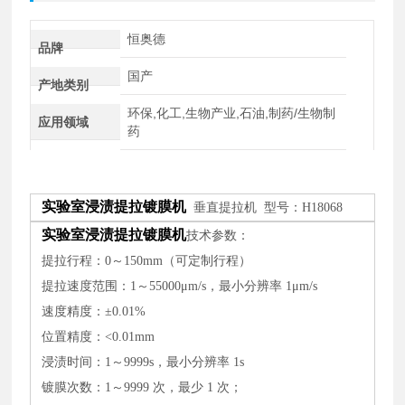
恒奥德
品牌
国产
产地类别
环保,化工,生物产业,石油,制药/生物制
应用领域
药
实验室浸渍提拉镀膜机
垂直提拉机 型号：H18068
实验室浸渍提拉镀膜机
技术参数：
提拉行程：
0～150mm（可定制行程）
提拉速度范围：
1～55000μm/s，最小分辨率 1μm/s
速度精度：
±0.01%
位置精度：
<0.01mm
浸渍时间：
1～9999s，最小分辨率 1s
镀膜次数：
1～9999 次，最少 1 次；