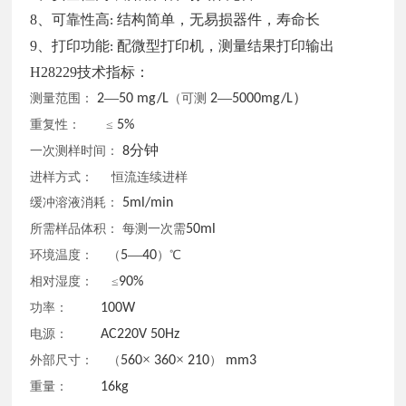
8、可靠性高
结构简单，无易损器件，寿命长
:
9、打印功能
配微型打印机，测量结果打印输出
:
H28229技术指标：
—
—
）
测量范围：
2
50 mg/L
（可测
2
5000mg/L
重复性：
≤
5%
分钟
一次测样时间：
8
进样方式：
恒流连续进样
缓冲溶液消耗：
5ml/min
所需样品体积：
每测一次需
50ml
—
环境温度：
（
5
40
）
℃
相对湿度：
≤
90%
功率：
100W
电源：
AC220V 50Hz
×
×
外部尺寸：
（
560
360
210
）
mm3
重量：
16kg