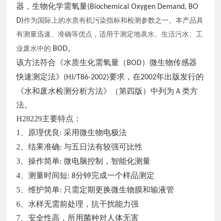
器，生物化学需氧量
(Biochemical Oxygen Demand, BO
D)
作为国际上的水质有机污染指标和检测参数之一。本产品具
有测量迅速、准确等优点，适用于测定地表水、生活污水、工
。
业废水中的
BOD
该方法符合《水质生化需氧量（
）微生物传感器
BOD
快速测定法》
要求，在
年出版发行的
(HJ/T86-2002)
2002
《水和废水检测分析方法》（第四版）中列为Ａ类方
法。
H28229主要特点：
1、原理优良
采用微生物电极法
:
2、结果准确
与五日法有较强可比性
:
3、操作简单
微电脑控制，智能化测量
:
4、测量时间短
分钟完成一个样品测定
: 8
5、维护简单
只需定期更换微生物膜和输液管
:
6、水样无需前处理，抗干扰能力强
7、安全性高，所用菌种对人体无害