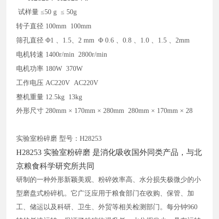
试样量
≤50 g ≤ 50g
转子直径
100mm 100mm
筛孔直径
Φ1 、1.5、2 mm Φ 0.6 、0.8 、1.0 、1.5 、2mm
电机转速
1400r/min 2800r/min
电机功率
180W 370W
工作电压
AC220V AC220V
整机重量
12.5kg 13kg
外形尺寸
280mm × 170mm × 280mm 280mm × 170mm × 28
实验室粉碎磨
型号：
H28253
H28253 实验室粉碎磨 是消化吸收国外同类产品，与北
京粮食科学研究所共同
研制的一种外形新颖美观、粉碎效率高、水分损失极微少的小
型磨盘式粉碎机。它广泛应用于粮食部门在收购、保管、加
工、储运以及科研、卫生、外贸等相关检测部门。每分钟
960