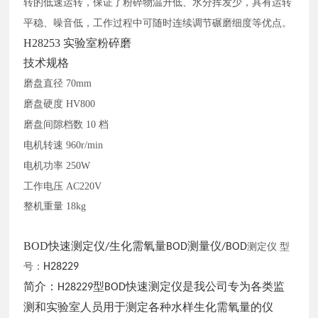
转的低速运转，保证了粉碎物温升低、水分挥发少，具有运转
平稳、噪音低，工作过程中可随时连续调节碾磨细度等优点。
H28253 实验室粉碎磨
技术规格
磨盘直径
70mm
磨盘硬度
HV800
磨盘间隙档数
10 档
电机转速
960r/min
电机功率
250W
工作电压
AC220V
整机重量
18kg
BOD快速测定仪
生化需氧量
测量仪
/
BOD
/BOD
测定仪
型
号：
H28229
简介：
型
快速测定仪是我公司专为各类监
H28229
BOD
测和实验室人员用于测定各种水样生化需氧量的仪