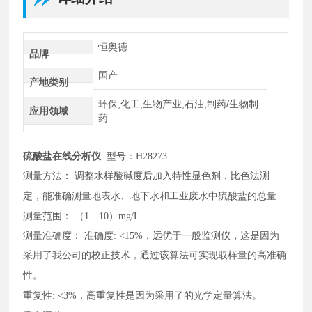
恒奥德
品牌
国产
产地类别
环保,化工,生物产业,石油,制药/生物制
应用领域
药
硫酸盐在线分析仪
型号：H28273
测量方法：
调整水样酸碱度后加入特性显色剂，比色法测
定，能准确测量地表水、地下水和工业废水中硫酸盐的总量
测量范围：
（1—10）mg/L
测量准确度：
准确度: <15%，远优于一般监测仪，这是因为
采用了我公司的校正技术，通过该算法可实现取样量的高准确
性。
重复性
: <3%，高重复性是因为采用了的光学定量算法。