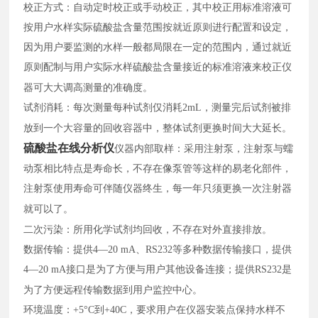
校正方式：
自动定时校正或手动校正，其中校正用标准溶液可
按用户水样实际硫酸盐含量范围按就近原则进行配置和设定，
因为用户要监测的水样一般都局限在一定的范围内，通过就近
原则配制与用户实际水样硫酸盐含量接近的标准溶液来校正仪
器可大大调高测量的准确度。
试剂消耗：
每次测量每种试剂仅消耗2mL，测量完后试剂被排
放到一个大容量的回收容器中，整体试剂更换时间大大延长。
硫酸盐在线分析仪
仪器内部取样：
采用注射泵，注射泵与蠕
动泵相比特点是寿命长，不存在像泵管等这样的易老化部件，
注射泵使用寿命可伴随仪器终生，每一年只须更换一次注射器
就可以了。
二次污染：
所用化学试剂均回收，不存在对外直接排放。
数据传输：
提供4—20 mA、RS232等多种数据传输接口，提供
4—20 mA接口是为了方便与用户其他设备连接；提供RS232是
为了方便远程传输数据到用户监控中心。
环境温度：
+5°C到+40C，要求用户在仪器安装点保持水样不