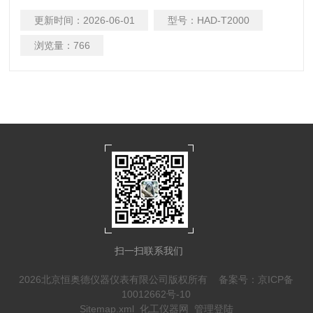
设备。该机应用于农业科研、地壤分析、公路建设、环境保护
更新时间：
2026-06-01
型号：
HAD-T2000
等单位。该机以不锈钢作为制作粉碎腔和粉碎锤的材料，对土
样无污染。料口位于粉碎腔的上，使粉碎效率提，粉碎效果。
浏览量：
766
的除尘装置解决了在粉碎土样时粉尘飞扬的情况，可有效的保
护实验室
扫一扫联系我们
2026北京恒奥德仪器仪表有限公司版权所有
备案号：京ICP备
10012662号-10
Sitemap.xml
化工仪器网
管理登陆