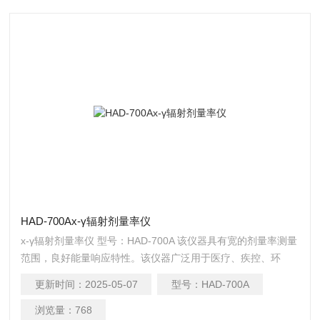
HAD-700Aх-γ辐射剂量率仪
х-γ辐射剂量率仪 型号：HAD-700A 该仪器具有宽的剂量率测量
范围，良好能量响应特性。该仪器广泛用于医疗、疾控、环
保、冶金、石油、化工、放射性试验室、商检、工业探伤、辐
更新时间：
2025-05-07
型号：
HAD-700A
射加工、矿山等多种需进行辐射环境与辐射防护检测的场合。
浏览量：
768