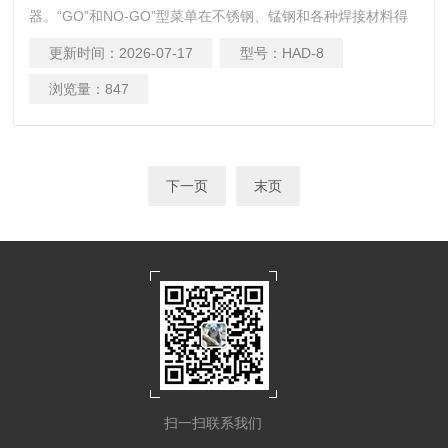
器。“GO”和NO-GO”型菜单在不锈钢、锰钢和各种焊接材料得
磁性可以即时检测。 该仪器调整业学习且读数不受环境使用环
更新时间：
2026-07-17
型号：
HAD-8
境影响。在各类板材片材等各种形状产品产品上测量均能达到
较好测量效果。在测量各种低磁导率的产品都有较好的效果。
浏览量：
847
该仪器广泛应用于各种实验室产品研发和现场测试。
下一页
末页
扫一扫联系我们