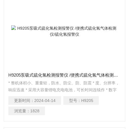
H9205泵吸式硫化氢检测报警仪 /便携式硫化氢气体检测仪/硫化氢报警仪
* 整机体积小、重量轻，防水、防尘、防、防震 * 度、分辨率，
响应迅速 * 采用大容量锂电充电电池，可长时间连续作 * 数字
LCD背光显示，声光、振动报警能 * 传感器采用具有界*水平的
更新时间：
2024-04-14
型号：
H9205
口原装电化学传感器 * 上、下限报警值可意设定，自带零点和
目标点校准能 * 内置温度补偿，维护方便
浏览量：
1828