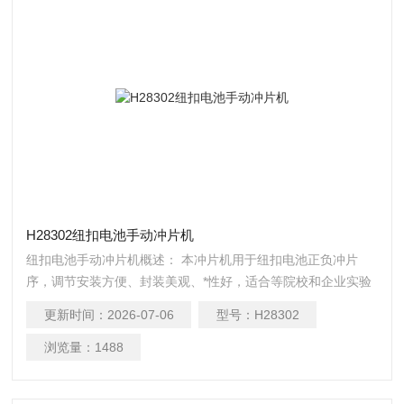
H28302纽扣电池手动冲片机
纽扣电池手动冲片机概述： 本冲片机用于纽扣电池正负冲片
序，调节安装方便、封装美观、*性好，适合等院校和企业实验
线使用。 二、H28302 作原理： 本设备由上模、下模、操作手
更新时间：
2026-07-06
型号：
H28302
杆等分组成。通过人力拉动手杆，带动上模产生向下冲力，将
置于下模的电池片冲压掉 三、H28302参数： 1、适用电池型
浏览量：
1488
号：各类AG、CR、LIR纽扣电池，2032、2025、2