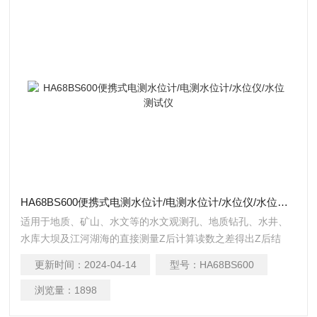
HA68BS600便携式电测水位计/电测水位计/水位仪/水位测试仪
适用于地质、矿山、水文等的水文观测孔、地质钻孔、水井、
水库大坝及江河湖海的直接测量Z后计算读数之差得出Z后结
果，以替代目前常用的测绳、测钟、电线、用表等原始落后的
更新时间：
2024-04-14
型号：
HA68BS600
简易测水方法。由测线、探头、水位检测器、卷线轮、支架、
导电机构、摇把、皮背包等组成，其主要点是体积小、重量
浏览量：
1898
轻、价格便宜、携带方便。