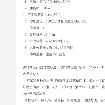
1、电源：220V AC±10%，50Hz
2、加热率：800W
3、可安装瓶位：4/6/8瓶位
4、控制温度：100℃，试验时温度93±0.5℃
5、控温度：±0.1℃
6、旋转机构：5r/min
7、计时装置：48小时计时报讯
8、温度传感器：Pt100，铂热电阻
9、环境温度：室温25℃左右
旋转粘度计
/旋转式粘度计/旋转粘度仪 型号：CY-NXS-11
产品简介：
本仪器是种通用的同轴圆筒上旋式粘度计。它适用于矿
可用于油漆、树脂、化纤、矿物油、润滑油、化妆品、糖
内作便携式测量。
本仪器具有体积小、重量轻、测量迅速、读数方便、示