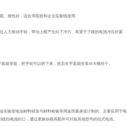
观、致性好，适合等院校和企业实验线使用。
过人力推动手轮，带动上模产生向下冲力，将置于下模的电池冲压封紧
m；(放手套箱里面，把手轮可以拆下来，然后在手套箱安装Ｍ８螺丝个。
业实验室电池材料研发与材料检验等用途而量身设计制的。主要应用于电
20系列纽扣电池封口，通过更换份模具配件可封装其他型号的扣式电池。