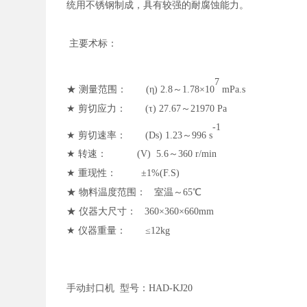
统用不锈钢制成，具有较强的耐腐蚀能力。
主要术标：
7
★ 测量范围： (η) 2.8～1.78×10
mPa.s
★ 剪切应力： (τ) 27.67～21970 Pa
-1
★ 剪切速率： (Ds) 1.23～996 s
★ 转速： (V) 5.6～360 r/min
★ 重现性： ±1%(F.S)
★ 物料温度范围： 室温～65℃
★ 仪器大尺寸： 360×360×660mm
★ 仪器重量： ≤12kg
手动封口机
型号：HAD-KJ20