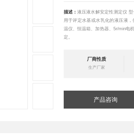
描述：
液压液水解安定性测定仪 型号：HAD-L0301适用于矿油型和合成型液压液。也适
用于评定水基或水乳化的液压液，但
温仪、恒温箱、加热器、5r/mi
定。
厂商性质
生产厂家
产品咨询