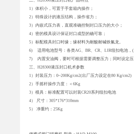
二、
H28300液压封口机产品特点
1）体积小，可置于手套箱内操作；
2）特殊设计的液压结构，操作省力；
3）内嵌式压力表，直观准确控制封口压力的大小；
4）密的模具设计保证封口成型的确可靠；
5）标配模具封口时缘；缘材料为耐酸耐碱铁氟龙。
6) 适用电池型号：各类AG、BR、CR、LIR纽扣电池，(2
7) 内置安油阀，要时可根据需要调整压力；同时设定
三、
H28300液压封口机术参数
1）封装压力：0~200Kg/cm2(出厂压力设定在80 Kg/cm2)
2）手摇杆操作力度：＜6Kg
3）模具：标准配置可以封装CR20系列纽扣电池
4） 尺寸：305*176*310mm
5） 净重约：25Kg