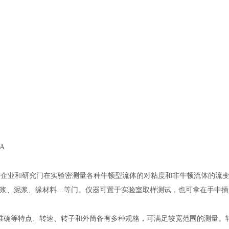
A
企业和研究门在实验密测量各种牛顿型流体的对粘度和非牛顿流体的流
浆、泥浆、缘材料…等门。仪器可置于实验室取样测试，也可拿在手中插
准确等特点、转速、转子和外筒备有多种规格，可满足较宽范围的测量。