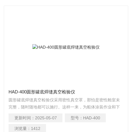
HAD-400圆形罐底焊缝真空检验仪
圆形罐底焊缝真空检验仪采用密性真空罩，那怕是密性舱室未
完整，随时随地都可以施行。这样一来，为船体涂装作业和下
水装置的设置提供了超前条件，使生产管理工作具有更高的均
更新时间：
2025-05-07
型号：
HAD-400
衡性，船体坞修、局部外板调换的密性检查为简便。
浏览量：
1412