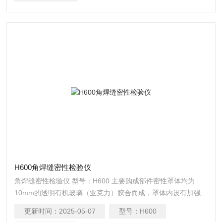
H600角焊缝密性检验仪
角焊缝密性检验仪 型号：H600 主要购成部件密性罩体均为
10mm的透明有机玻璃（亚克力）胶合而成，罩体内设有加强
板（亚克力），罩体下沿四周胶合整体软质进口海绵。罩体顶
更新时间：
2025-05-07
型号：
H600
部装有真空压力表（-0.1MPa-0MPa），变径抽气接头。便于