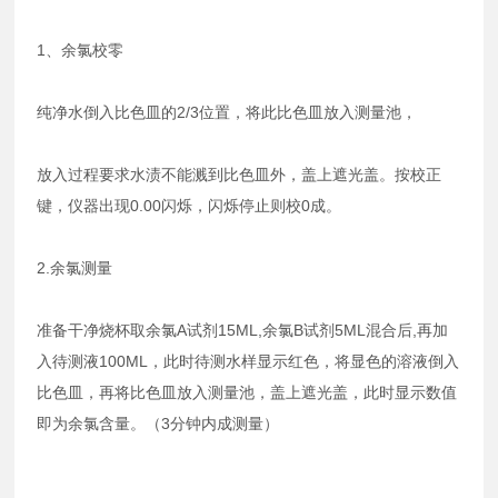
1、余氯校零
纯净水倒入比色皿的2/3位置，将此比色皿放入测量池，
放入过程要求水渍不能溅到比色皿外，盖上遮光盖。按校正
键，仪器出现0.00闪烁，闪烁停止则校0成。
2.余氯测量
准备干净烧杯取余氯A试剂15ML,余氯B试剂5ML混合后,再加
入待测液100ML，此时待测水样显示红色，将显色的溶液倒入
比色皿，再将比色皿放入测量池，盖上遮光盖，此时显示数值
即为余氯含量。（3分钟内成测量）