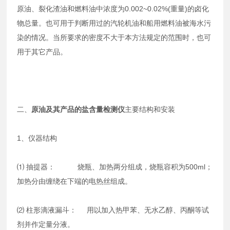
原油、裂化渣油和燃料油中浓度为0.002~0.02%(重量)的卤化
物总量。也可用于判断用过的汽轮机油和船用燃料油被海水污
染的情况。当所要求的密度不大于本方法规定的范围时，也可
用于其它产品。
二、
原油及其产品的盐含量检测仪
主要结构和安装
1、仪器结构
⑴ 抽提器： 烧瓶、加热两分组成，烧瓶容积为500ml；
加热分由缠绕在下端的电热丝组成。
⑵ 柱形滴液漏斗： 用以加入热甲苯、无水乙醇、丙酮等试
剂并作定量分液。