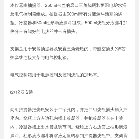
本仪器由抽提器、250ml带盖的磨口三角烧瓶和恒温电炉水浴
及电气控制箱组成。抽提器由500ml带有分液漏斗活塞的烧
瓶、冷凝器和50ml柱形滴液漏斗组成。500ml烧瓶分液漏斗加
热分带有绕好的电热丝并带有插头。
支架是用于安装抽提器及安置三角烧瓶的，带航空插头的5芯
护套线连接支架与电气控制箱。
电气控制箱用于电源控制及控制烧瓶的加热率。
⑵ 仪器安装
两组抽提器把烧瓶安装于二个孔内，并把二组烧瓶插头插入插
座内。烧瓶上方左边孔内插上冷凝器，并把冷凝器卡在卡簧
内，冷凝器接上出水管及调节阀。烧瓶上方右边安上柱形滴液
漏斗。柱形滴液漏斗将溶液定量转移到抽提器烧瓶中。支架背