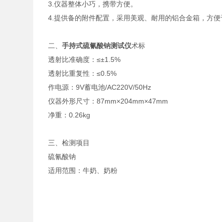
3.仪器整体小巧，携带方便。
4.提供备的附件配置，采用美观、耐用的铝合金箱，方
二、
手持式硫氰酸钠测试仪
术标
透射比准确度：≤±1.5%
透射比重复性：≤0.5%
作电源：9V蓄电池/AC220V/50Hz
仪器外形尺寸：87mm×204mm×47mm
净重：0.26kg
三、检测项目
硫氰酸钠
适用范围：牛奶、奶粉