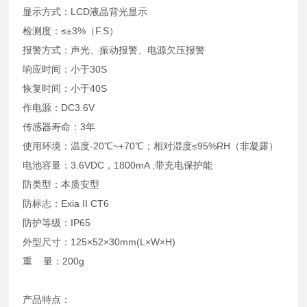
显示方式：LCD液晶背光显示
检测度：≤±3%（F.S）
报警方式：声光、振动报警、电源欠压报警
响应时间：小于30S
恢复时间：小于40S
作电源：DC3.6V
传感器寿命：3年
使用环境：温度-20℃~+70℃；相对湿度≤95%RH（非凝露）
电池容量：3.6VDC，1800mA ,带充电保护能
防类型：本质安型
防标志：Exia II CT6
防护等级：IP65
外型尺寸：125×52×30mm(L×W×H)
重 量：200g
产品特点：