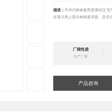
描述：
手持式林格曼黑度测试仪 型号：HAD-HD101 用于判别机动车尾气是否有黑烟，并
在显示屏上显示林格曼等级、是否
厂商性质
生产厂家
产品咨询