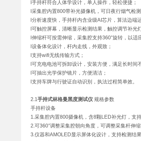
l手持杆符合人体学设计，单人操作，轻松便捷；
l采集腔内置
800
带补光摄像机，可日夜行烟气检
l分析速度快，手持杆内含业级
AI
芯片，算法边端
l可触控屏幕，清晰显示检测结果，触控调节补光
l伸缩杆可按需伸缩，采集腔支持
360
°旋转，以适
l设备体化设计，杆内走线，外观致；
l支持
wifi
无线传输方式；
l可充电电池可拆卸设计，安装方便，满足长时间
l可抽出光学保护镜片，方便清洁；
l支持车牌与行驶证自动识别，执法过程简单效。
2.1
手持式林格曼黑度测试仪
规格参数
手持杆设备
1.
采集腔内置
800
摄像机，含
8
颗
LED
补光灯，支
2.
可
360
°调整采集腔朝向角度，可调整采集杆伸
3.
仪器和
AMOLED
显示屏体化设计，支持检测结