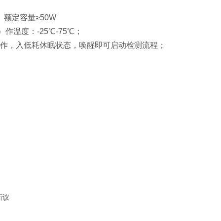
）额定容量≥
50W
）作温度：
-25
℃
-75
℃；
操作，入低耗休眠状态，唤醒即可启动检测流程；
面议