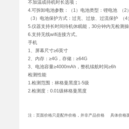
不加温或待机时长选项；
4.
可拆卸电池参数：（
1
）电池类型：锂电池 （
2
（
3
）电池保护方式：过充、过放、过流保护 （
4
5.
仪器支持长时间待机休眠能，
30
分钟内无检测
6.
支持无线
wifi
连接方式。
手机
1
、屏幕尺寸≥
6
英寸
2
、内存：≥
4G
，存储：≥
64G
3
、电池容量≥
4000mAh
，整机续航时间≥
6h
检测性能
1.
检测范围：林格曼黑度
1-5
级
2.
检测度：
0.01
级林格曼黑度
注：页面价格只是配件价格，并非产品价格 具体价格