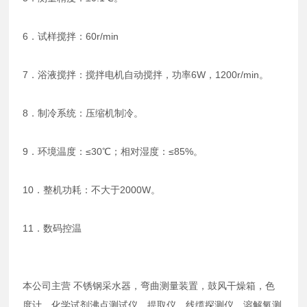
6．试样搅拌：60r/min
7．浴液搅拌：搅拌电机自动搅拌，功率6W，1200r/min。
8．制冷系统：压缩机制冷。
9．环境温度：≤30℃；相对湿度：≤85%。
10．整机功耗：不大于2000W。
11．数码控温
本公司主营 不锈钢采水器，弯曲测量装置，鼓风干燥箱，色
度计，化学试剂沸点测试仪，提取仪，线缆探测仪，溶解氧测