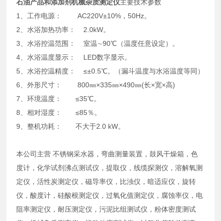
石油产品和添加剂机械杂质测定仪
主要技术参数
1、工作电源： AC220V±10%，50Hz。
2、水浴加热功率： 2.0kW。
3、水浴控温范围： 室温∼90℃（温度任意设定）。
4、水浴温度显示： LED数字显示。
5、水浴控温精度： ≤±0.5℃。（漏斗温度与水浴温度等同）
6、外形尺寸： 800㎜×335㎜×490㎜(长×宽×高)
7、环境温度： ≤35℃。
8、相对湿度： ≤85％。
9、整机功耗： 不大于2.0 kW。
本公司主营 不锈钢采水器，弯曲测量装置，鼓风干燥箱，色
度计，化学试剂沸点测试仪，提取仪，线缆探测仪，溶解氧测
定仪，活性炭测定仪，磁导率仪，比浊仪，暗适应仪，旋转
仪，酸度计，硅酸根测定仪，过氧化值测定仪，腐蚀率仪，电
阻率测定仪，耐压测定仪，污泥比组测试仪，粉体密度测试