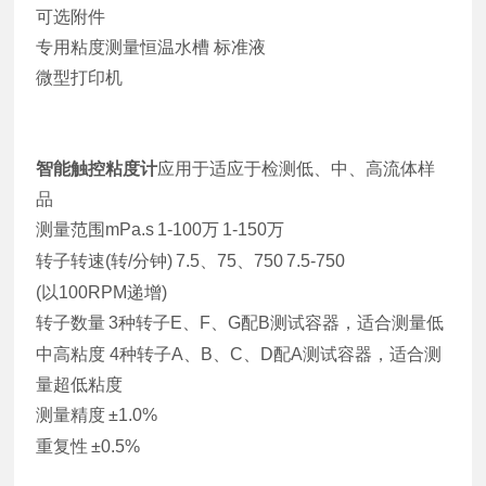
可选附件
专用粘度测量恒温水槽 标准液
微型打印机
智能触控粘度计
应用于适应于检测低、中、高流体样
品
测量范围mPa.s
1-100万
1-150万
转子转速(转/分钟)
7.5、75、750
7.5-750
(以100RPM递增)
转子数量
3种转子E、F、G配B测试容器，适合测量低
中高粘度 4种转子A、B、C、D配A测试容器，适合测
量超低粘度
测量精度
±1.0%
重复性
±0.5%