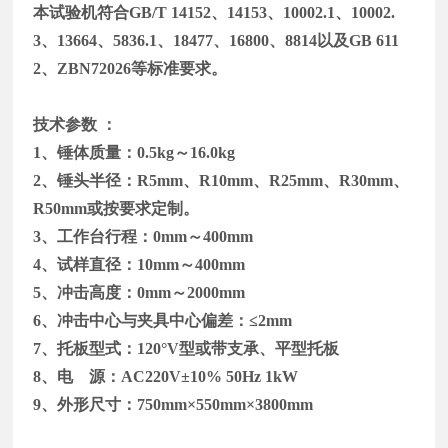
本试验机符合
GB/T 14152
、
14153
、
10002.1
、
10002.
3
、
13664
、
5836.1
、
18477
、
16800
、
8814
以及
GB 611
2
、
ZBN72026
等标准要求。
技术参数
：
1
、锤体质量：
0.5kg
～
16.0kg
2
、锤头半径：
R5mm
、
R10mm
、
R25mm
、
R30mm
、
R50mm
或按要求定制。
3
、工作台行程：
0mm
～
400mm
4
、试样直径：
10mm
～
400mm
5
、冲击高度：
0mm
～
2000mm
6
、冲击中心与夹具中心偏差：≤
2mm
7
、托板型式：
120
°
V
型或带支承、平型托板
8
、电 源：
AC220V
±
10% 50Hz 1kW
9
、外形尺寸：
750mm
×
550mm
×
3800mm