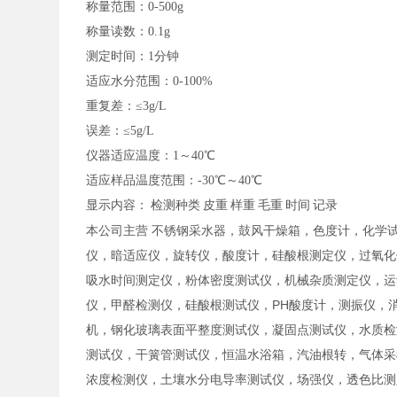
称量范围：
0-500g
称量读数：
0.1g
测定时间：
1分钟
适应水分范围：
0-100%
重复差：
≤3g/L
误差：
≤5g/L
仪器适应温度：
1～40℃
适应样品温度范围：
-30℃～40℃
显示内容：
检测种类
皮重
样重
毛重
时间
记录
本公司主营 不锈钢采水器，鼓风干燥箱，色度计，化学
仪，暗适应仪，旋转仪，酸度计，硅酸根测定仪，过氧化
吸水时间测定仪，粉体密度测试仪，机械杂质测定仪，运
仪，甲醛检测仪，硅酸根测试仪，PH酸度计，测振仪，
机，钢化玻璃表面平整度测试仪，凝固点测试仪，水质检
测试仪，干簧管测试仪，恒温水浴箱，汽油根转，气体采
浓度检测仪，土壤水分电导率测试仪，场强仪，透色比测