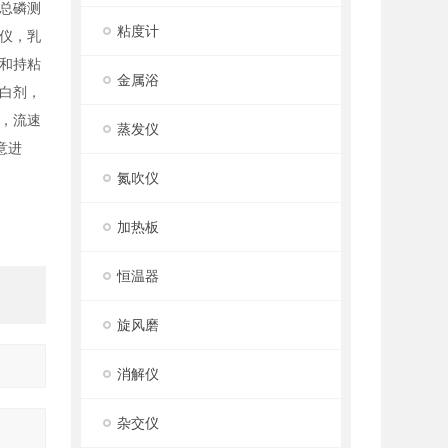
总磷测
粘度计
仪，乳
和持粘
金属浴
白剂，
，流速
蒸发仪
意进
氮吹仪
加热板
恒温器
旋风磨
消解仪
杂交仪