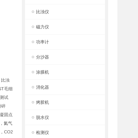
比浊仪
磁力仪
功率计
分沙器
涂膜机
，比浊
消化器
T毛细
测试
烤胶机
粉碎
凝固点
脱水仪
，氦气
，CO2
检测仪