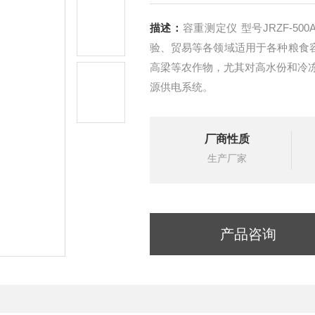
描述：
容重测定仪 型号JRZF-500A 本产品可以广泛应用在粮食收购、仓储、加工
验、贸易等各领域适用于各种粮食容
高梁等农作物，尤其对高水份和冷
源供电系统。
厂商性质
生产厂家
产品咨询