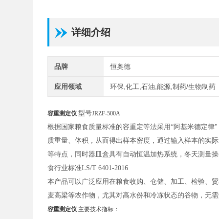
详细介绍
品牌
恒奥德
应用领域
环保,化工,石油,能源,制药/生物制药
型号
容重测定仪
JRZF-500A
根据国家粮食质量标准的容重定等法采用
“阿基米德定律
质重量、体积，从而得出样本密度，通过输入样本的实际水
等特点，同时器皿盒具有自动恒温加热系统，冬天测量操
食行业标准LS/T 6401-2016
本产品可以广泛应用在粮食收购、仓储、加工、检验、贸
麦高梁等农作物，尤其对高水份和冷冻状态的谷物，无需
容重测定仪
主要技术指标：