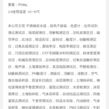
重量：约
。
3Kg
使用温度
℃
2.6
-12--55
本公司主营 不锈钢采水器，鼓风干燥箱，色度计，化学试剂
沸点测试仪，线缆探测仪，溶解氧测定仪，活性炭测定仪，磁
导率仪，比浊仪，暗适应仪，旋转仪，酸度计，硅酸根测定
仪，过氧化值测定仪，腐蚀率仪，电阻率测定仪，耐压测定
仪，污泥比组测试仪，CST毛细吸水时间测定仪，粉体密度测
试仪，机械杂质测定仪，运动粘度测试仪，过氧化值酸价测定
仪，噪声源，土壤腐蚀率仪，直流电阻测试仪，甲醛检测仪，
硅酸根测试仪，PH酸度计，测振仪，消解仪，读数仪，空气
微生物采样器，双波长扫描仪，涂层测厚仪，土壤粉碎机，钢
化玻璃表面平整度测试仪，凝固点测试仪，水质检测仪，涂层
测厚仪，土壤粉碎机，气体采样泵，自动结晶点测试仪，药物
凝固点测试仪，干簧管测试仪，恒温水浴箱，汽油根转，气体
采样泵，钢化玻璃测试仪，水质检测仪，PM2.5测试仪，牛奶