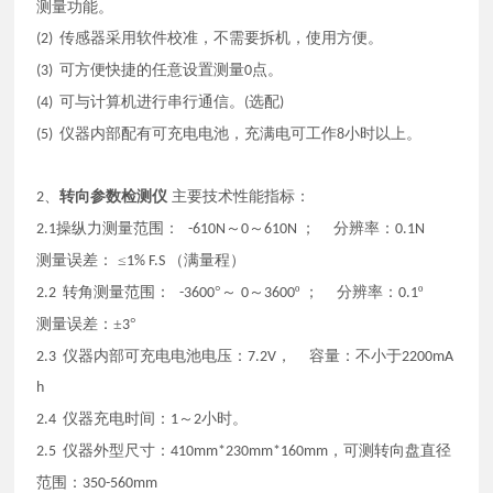
测量功能。
传感器采用软件校准，不需要拆机，使用方便。
(2)
可方便快捷的任意设置测量
点。
(3)
0
可与计算机进行串行通信。
选配
(4)
(
)
仪器内部配有可充电电池，充满电可工作
小时以上。
(5)
8
、
转向参数检测仪
主要技术性能指标：
2
操纵力测量范围：
～
～
； 分辨率：
2.1
-610N
0
610N
0.1N
测量误差：
≤
（满量程）
1% F.S
转角测量范围：
°～
～
º ； 分辨率：
º
2.2
-3600
0
3600
0.1
测量误差：
±
°
3
仪器内部可充电电池电压：
， 容量：不小于
2.3
7.2V
2200mA
h
仪器充电时间：
～
小时。
2.4
1
2
仪器外型尺寸：
，可测转向盘直径
2.5
410mm*230mm*160mm
范围：
350-560mm