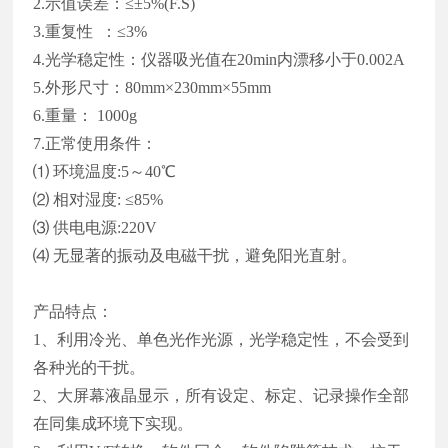
2.示值误差：≤±5%(F.S)
3.重复性 ：≤3%
4.光学稳定性：仪器吸光值在20min内漂移小于0.002A
5.外形尺寸：80mm×230mm×55mm
6.重量： 1000g
7.正常使用条件：
⑴ 环境温度:5～40℃
⑵ 相对湿度: ≤85%
⑶ 供电电源:220V
⑷ 无显著的振动及电磁干扰，避免阳光直射。
产品特点：
1、利用冷光、单色光作光源，光学稳定性，不会受到
各种光的干扰。
2、大屏幕液晶显示，所有设定、标定、记录操作全部
在同集成环境下实现。