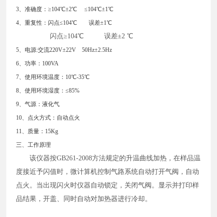
3、准确度：≥104℃±2℃ ≤104℃±1℃
4、重复性：闪点≤104℃ 误差±1℃
闪点
≥104℃ 误差±2 ℃
5、电源:交流220V±22V 50Hz±2.5Hz
6、功率：100VA
7、使用环境温度：10℃-35℃
8、使用环境湿度：≤85%
9、气源：液化气
10、点火方式：自动点火
11、质量：15Kg
三、工作原理
该仪器按
GB261-2008方法规定的升温曲线加热，在样品温
度接近予闪值时，微计算机控制气路系统自动打开气阀，自动
点火。当出现闪火时仪器自动锁定，关闭气阀。显示并打印样
品结果，开盖、同时自动对加热器进行冷却。