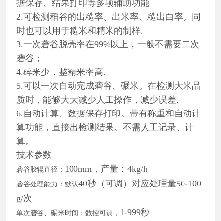
据保存、结果打印等多项辅助功能
2.可检测稻谷的出糙率、出米率、糙出白率。同
时也可以用于糙米和精米的制样.
3.一次砻谷脱壳率在99%以上，一般不需要二次
砻谷；
4.碎米少，整精米率高.
5.可以一次自动完成砻谷、碾米。在检测大米品
质时，能够大大减少人工操作，减少误差.
6.自动计算、数据保存打印。带有称重和自动计
算功能，直接出检测结果。不需人工记录、计
算。
技术参数
100mm，产量：4kg/h
砻谷胶辊直径：
40秒（可调）对应处理量50-100
砻谷处理能力：默认
g/次
1-999秒
单次砻谷、碾米时间：数控可调，