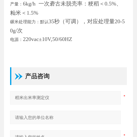
6kg/h 一次砻古未脱壳率：粳稻＜0.5%、
产量：
籼米＜1.5%
35秒（可调），对应处理量20-5
碾米处理能力：默认
0g/次
220vac±10V,50/60HZ
电源：
产品咨询