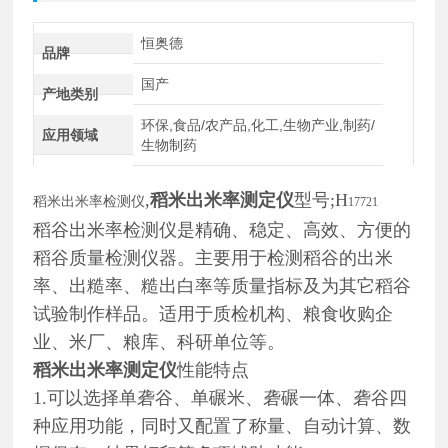
恒奥德
品牌
国产
产地类别
环保,食品/农产品,化工,生物产业,制药/
应用领域
生物制药
,
稻米出米率测定仪
型号;
H
稻米出米率检测仪
17721
稻谷出米率检测仪是精确、稳定、高效、方便的
稻谷质量检测仪器。主要用于检测稻谷的出米
率、出糙率、糙出白率等质量指标及为其它稻谷
试验制作样品。适用于质检机构、粮食收购企
业、米厂、粮库、科研单位等。
稻米出米率测定仪
性能特点
1.可以选择单砻谷、单碾米、砻碾一体、砻谷四
种应用功能，同时又配置了称量、自动计算、数