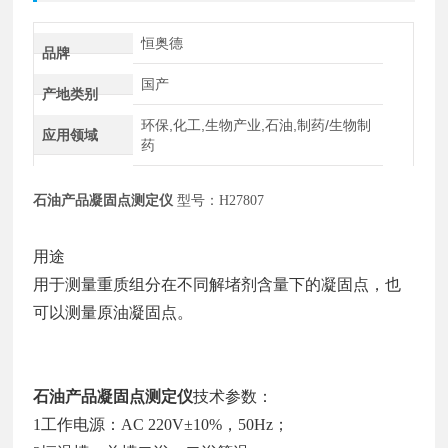
恒奥德
品牌
国产
产地类别
环保,化工,生物产业,石油,制药/生物制
应用领域
药
石油产品凝固点测定仪
型号：
H27807
用途
用于测量重质组分在不同解堵剂含量下的凝固点，也
可以测量原油凝固点。
石油产品凝固点测定仪
技术参数：
1工作电源：AC 220V±10%，50Hz；