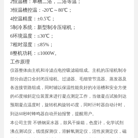
2恒温槽：单槽二浴，二浴等温；
3恒温槽控温：-20℃～80℃；
4控温精度：±0.5℃；
5制冷系统：新型制冷压缩机；
6环境温度：≤30℃；
7相对湿度：≤85%；
8整机功耗：≤1000W。
工作原理
仪器整体由主机和冷滤点电控吸滤箱组成。主机的压缩机制冷
部分由进口全封闭压缩机、过滤器、毛细管节流器、蒸发器及
各连接管路组成，同时辅以保温性能良好的冷浴槽和安全方便
的
45度倾斜定位装置来进行凝点测定工作，当做凝点试验到达
预期凝点温度时，旋转机构旋转45度，同时计时器自动计时，
到达60秒时蜂鸣器自动开始报警，提醒用户。
本公司主营 不锈钢采水器，鼓风干燥箱，色度计，化学试剂
沸点测试仪，线缆探测仪，溶解氧测定仪，活性炭测定仪，磁