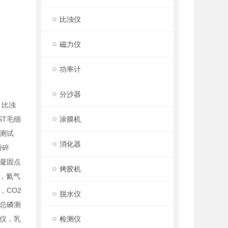
比浊仪
磁力仪
功率计
分沙器
，比浊
T毛细
涂膜机
测试
消化器
粉碎
凝固点
烤胶机
，氦气
，CO2
脱水仪
总磷测
仪，乳
检测仪