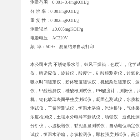
测量范围：
0.001~0.4mgKOH/g
分
辨
率：
0.001mgKOH/g
重
复
性：
0.002mgKOH/g
测量误差：
±0.005mgKOH/g
电源电压：
AC220V
频
率：50Hz 测量结果自动打印
本公司主营 不锈钢采水器，鼓风干燥箱，色度计，化学
仪，暗适应仪，旋转仪，酸度计，硅酸根测定仪，过氧化
吸水时间测定仪，粉体密度测试仪，机械杂质测定仪，运
仪，甲醛检测仪，硅酸根测试仪，PH酸度计，测振仪，
机，钢化玻璃表面平整度测试仪，凝固点测试仪，水质检
测试仪，干簧管测试仪，恒温水浴箱，汽油根转，气体采
浓度检测仪，土壤水分电导率测试仪，场强仪，透色比测
分析仪，示波极谱仪，黏泥含量测试仪，自动电位滴定仪
试仪，恒温水浴箱，余氯检测仪，颗粒强度测试仪，高斯