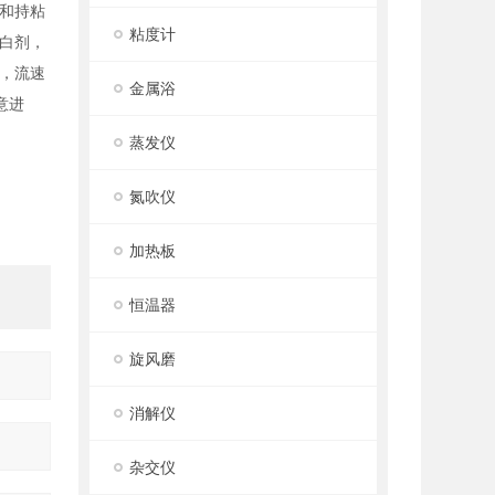
和持粘
粘度计
白剂，
，流速
金属浴
意进
蒸发仪
氮吹仪
加热板
恒温器
旋风磨
消解仪
杂交仪