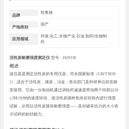
恒奥德
品牌
国产
产地类别
环保,化工,生物产业,石油,制药/生物制
应用领域
药
活性炭耐磨强度测定仪
型号：
H29338
概述
该仪器是测定活性炭的专用仪器，符合国家标准（
GB/T3020
2）,适合于活性炭，煤炭，冶金，焦化部门及科研单位的实验
室使用。它由一台电动机通过涡轮杆减速器带动两个转鼓以50
±2转/分钟的速度转动，使活性炭煤样焦块在转鼓内进行强度
试验，从而以活性炭煤块耐磨强度——及对破坏抗力的大小表
示试样的粘结能力。