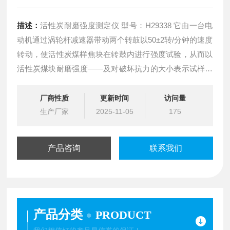
描述：
活性炭耐磨强度测定仪 型号：H29338 它由一台电
动机通过涡轮杆减速器带动两个转鼓以50±2转/分钟的速度
转动，使活性炭煤样焦块在转鼓内进行强度试验，从而以
活性炭煤块耐磨强度——及对破坏抗力的大小表示试样的
粘结能力。
厂商性质
更新时间
访问量
生产厂家
2025-11-05
175
产品咨询
联系我们
产品分类
PRODUCT