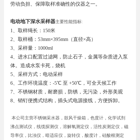
劳动负担、保障取样准确性的仪器之一。
电动地下深水采样器
主要性能指标
:
1、取样绳长：150米
2、取样桶：53mm×395mm（直径×高）
3、采样量：1000ml
4、进水口配置过滤网，防止石子，金属等杂质进入泵
体。造成水泵卡死，烧机
5、采样方式：电动采样
6、工作环境温度：-5℃ 至 +50℃，可全天候工作
7、不锈钢材质，耐磨损，防锈，无污染，外形美观
8、销钉便携式结构，插头式电源接线，方便拆卸。
本公司主营不锈钢采水器，鼓风干燥箱，色度计，化学试剂
沸点测试仪，线缆探测仪，溶解氧测定仪，活性炭测定仪，磁
导率仪，比浊仪，暗适应仪，旋转仪，酸度计，硅酸根测定