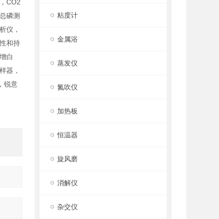
，CO2
粘度计
总磷测
析仪，
金属浴
性和持
增白
蒸发仪
样器，
，锐意
氮吹仪
加热板
恒温器
旋风磨
消解仪
杂交仪