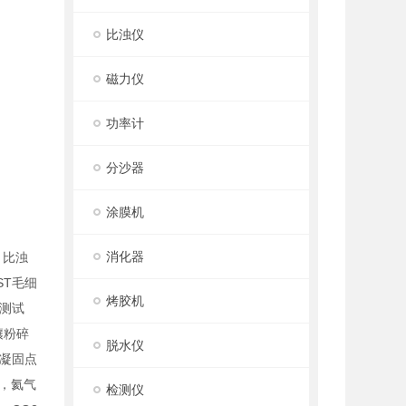
比浊仪
磁力仪
功率计
分沙器
涂膜机
消化器
，比浊
T毛细
烤胶机
测试
壤粉碎
脱水仪
凝固点
，氦气
检测仪