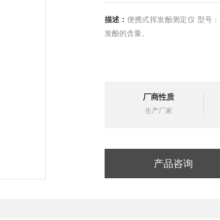
描述：
便携式挥发酚测定仪 型号：XT18-103SK 检测时间10分钟，可现场定量检测出挥
发酚的含量。
厂商性质
生产厂家
产品咨询