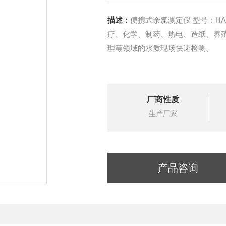
描述：
便携式余氯测定仪 型号：HAD-CL222 广泛应用于城市供水、食品饮料、环境、医
疗、化学、制药、热电、造纸、养
理等领域的水质现场快速检测。
厂商性质
生产厂家
产品咨询