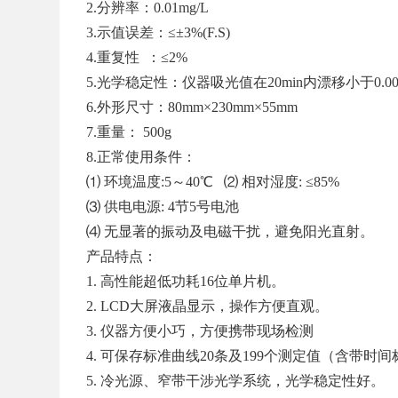
2.分辨率：0.01mg/L
3.示值误差：≤±3%(F.S)
4.重复性 ：≤2%
5.光学稳定性：仪器吸光值在20min内漂移小于0.00
6.外形尺寸：80mm×230mm×55mm
7.重量： 500g
8.正常使用条件：
⑴ 环境温度:5～40℃ ⑵ 相对湿度: ≤85%
⑶ 供电电源: 4节5号电池
⑷ 无显著的振动及电磁干扰，避免阳光直射。
产品特点：
1. 高性能超低功耗16位单片机。
2. LCD大屏液晶显示，操作方便直观。
3. 仪器方便小巧，方便携带现场检测
4. 可保存标准曲线20条及199个测定值（含带
5. 冷光源、窄带干涉光学系统，光学稳定性好。