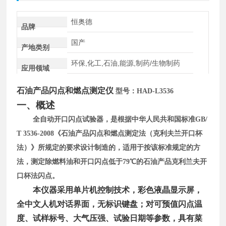
恒奥德
品牌
国产
产地类别
环保,化工,石油,能源,制药/生物制药
应用领域
石油产品闪点和燃点测定仪
型号：
HAD-L3536
一、概述
全自动开口闪点试验器，是根据中华人民共和国标准
GB/
T 3536-2008《石油产品闪点和燃点测定法（克利夫兰开口杯
法）》所规定的要求设计制造的，适用于按该标准规定的方
法，测定除燃料油和开口闪点低于79℃的石油产品克利兰夫开
口杯法闪点。
本仪器采用单片机控制技术，彩色液晶显示屏，
全中文人机对话界面，无标识键盘；对可预值闪点温
度、试样标号、大气压强、试验日期等参数，具有菜