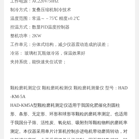
工作电源：
AC220V/50HZ
制冷方式：复叠压缩机制冷技术
温度范围：常温～－
75
℃ 精度±
0.2
℃
控温方式：数显
PID
温度控制器
整机功率：
2KW
工作单元：分体式结构，减少仪器震动造成的误差；
冷浴：
玻璃杜瓦瓶做冷浴，保温效果好
夹持系统，能快速夹住试管；
颗粒磨耗测定仪
颗粒磨耗检测仪
颗粒磨耗测量仪
型号：
HAD
-KM-5A
HAD-KM5A型颗粒磨耗测定仪适用于我国化肥催化剂圆柱
形、条形、无定形、环形和球形等颗粒的磨耗率测定。也适用
于我国分子筛、活性炭、氧化铝、吸附剂等颗粒物料的磨耗率
测定。本仪器采用单片计算机控制步进电机带动磨筒转动，对