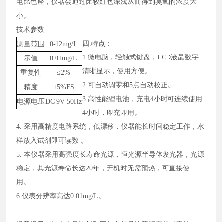
电比色座，仪器会通过比较红色深浅从而得到臭氧的浓度大
小。
技术参数
四
.特点：
测量范围
0-12mg/L
1.微电脑，轻触式键盘，LCD液晶数字
示值
0.01mg/L
清晰显示，使用方便。
重复性
≤2%
2.可自动调零和5点自动校正。
精度
±5%FS
3.高性能锂电池，充电4小时可连续使用
电源电压
DC 9V 50Hz
4小时，即充即用。
4. 采用高精度电路系统，低漂移，仪器能长时间稳定工作，水
样放入试剂即可读数 。
5. 本仪器采用高强度长寿命光源，恒光源半导体发光器，光源
稳定，其光源寿命长达20年，开机时无需预热，可直接使
用。
6.仪表分辨率高达0.01mg/L。