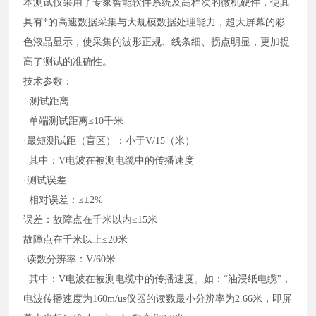
本测试仪采用了专家智能软件系统及高档次的微机硬件，使其
具有*的高速数据采集与大规模数据处理能力，超大屏幕的彩
色液晶显示，使采集的波形正规、线条细、拐点明显，更加提
高了测试的准确性。
技术参数：
·测试距离
单端测试距离≤10千米
·最短测试距（盲区）：小于V/15（米）
其中：V电波在被测电缆中的传播速度
·测试误差
相对误差：≤±2%
误差：故障点在千米以内
≤15米
故障点在千米以上
≤20米
·读数分辨率：V/60米
其中：V电波在被测电缆中的传播速度。如：“油浸纸电缆"，
电波传播速度为160m/us仪器的读数最小分辨率为2.66米，即屏