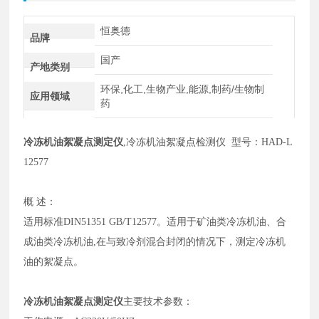
恒奥德
品牌
国产
产地类别
环保,化工,生物产业,能源,制药/生物制
应用领域
药
冷冻机油絮凝点测定仪
,冷冻机油絮凝点检测仪 型号：HAD-L
12577
概
述：
适用标准
DIN51351 GB/T12577。适用于矿油类冷冻机油、合
成油类冷冻机油
,
在与致冷剂混合封闭的情况下，测定冷冻机
油的絮凝点。
冷冻机油絮凝点测定仪
主要技术参数：