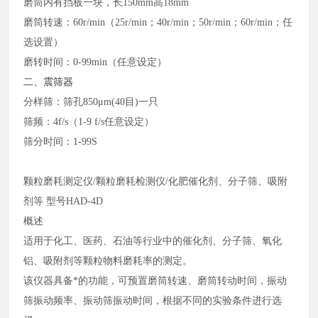
磨筒内有挡板一块，长
150mm高18mm
磨筒转速：
60r/min（25r/min；40r/min；50r/min；60r/min；任
选设置）
磨转时间：
0-99min（任意设定）
二、震筛器
分样筛：筛孔
850μm(40目)一只
筛频：
4f/s（1-9 f/s任意设定）
筛分时间：
1-99S
颗粒磨耗测定仪
/颗粒磨耗检测仪/化肥催化剂、分子筛、吸附
剂等
型号
HAD
-4D
概述
适用于化工、医药、石油等行业中的催化剂、分子筛、氧化
铝、吸附剂等颗粒物料磨耗率的测定。
该仪器具备*的功能，可预置磨筒转速、磨筒转动时间，振动
筛振动频率、振动筛振动时间，根据不同的实验条件进行选