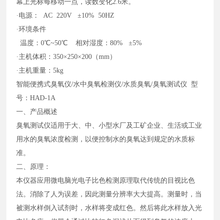
幕上光标每移动一点，读数变化2.6米。
·电源： AC 220V ±10% 50HZ
·环境条件
温度：0℃~50℃ 相对湿度：80% ±5%
·主机体积：350×250×200（mm）
·主机重量：5kg
智能便携式臭氧仪
/水中臭氧检测仪/水质臭氧/臭氧测试仪
型
号：
HAD
-1A
一、产品概述
臭氧测试仪适用于大、中、小型水厂及工矿企业、生活或工业
用水的臭氧浓度检测，以便控制水的臭氧达到规定的水质标
准。
二、原理：
本仪器应用微电脑光电子比色检测原理取代传统的目视比色
法。消除了人为误差，因此测量分辨率大大提高。测量时，当
被测水样倒入试剂时，水样将变成红色。然后将此水样放入光