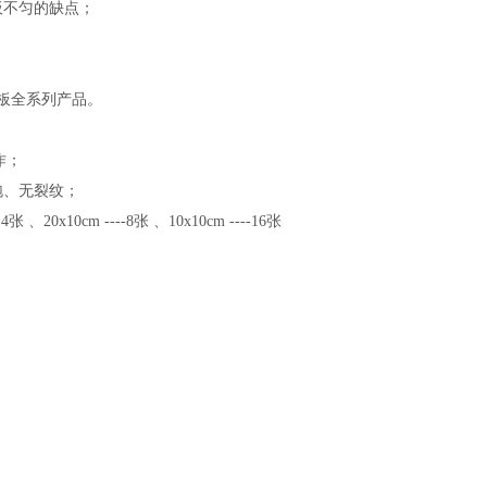
板不匀的缺点；
备板全系列产品。
。
作；
气泡、无裂纹；
0x10cm ----8张 、10x10cm ----16张