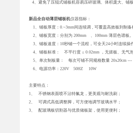
4、避免了压辊式铺板机容易压碎玻璃、体积庞大、铺
新品
全自动薄层铺板机
仪器指标：
1、铺板厚度：0.~3mm间连续调 , 可覆盖高效板到制
2、铺板宽度：分别为 200mm 、100mm 薄层色谱板
3、铺板速度：10秒铺一个流程，可全天24小时连续操
4、铺板标准： 不平行度 ≤ 0.02mm ，无搓板、无
5、单次制板量： 每次可铺不同规格数量 20x20cm --- 4张 、2
6、电源功率：220V 50HZ 10W
主要特点：
1、 不锈钢表面喷不沾特氟龙，更美观与耐洗刷；
2、 可调式高低调整脚，可方便地调节玻璃水平；
3、 配玻璃板切割器与优质储板架，使用更便利；