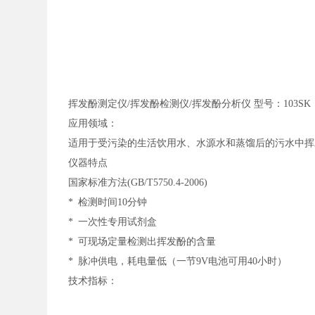
挥发酚测定仪
/挥发酚检测仪/挥发酚分析仪 型号：103SK
应用领域：
适用于受污染的生活饮用水、水源水和蒸馏后的污水中挥
仪器特点
国家标准方法
(GB/T5750.4-2006)
*
检测时间
10
分钟
*
一次性专用试剂盒
*
可现场定量检测出挥发酚的含量
*
脉冲供电，耗电量低（一节
9V
电池可用
40
小时）
技术指标：