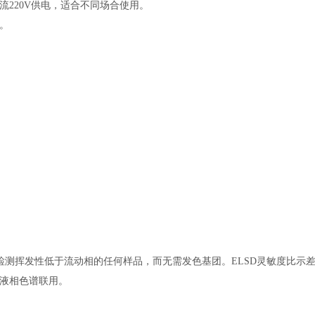
220V供电，适合不同场合使用。
。
可检测挥发性低于流动相的任何样品，而无需发色基团。ELSD灵敏度比示
液相色谱联用。