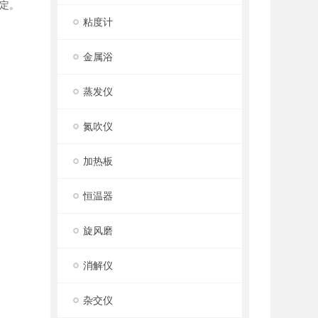
定。
粘度计
金属浴
蒸发仪
氮吹仪
加热板
恒温器
旋风磨
消解仪
杂交仪