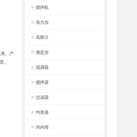
搅拌机
张力仪
高斯计
测定仪
效果。产
置。
混调器
搅拌器
过滤器
均质器
河内塔