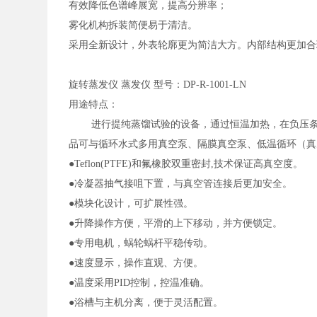
有效降低色谱峰展宽，提高分辨率；
雾化机构拆装简便易于清洁。
采用全新设计，外表轮廓更为简洁大方。内部结构更加合
旋转蒸发仪
蒸发仪
型号：
DP-R-1001-LN
用途特点：
进行提纯蒸馏试验的设备，通过恒温加热，在负压
品可与循环水式多用真空泵、隔膜真空泵、低温循环（真
●
Teflon(PTFE)
和氟橡胶双重密封,技术保证高真空度。
●冷凝器抽气接咀下置，与真空管连接后更加安全。
●模块化设计，可扩展性强。
●升降操作方便，平滑的上下移动，并方便锁定。
●专用电机，蜗轮蜗杆平稳传动。
●速度显示，操作直观、方便。
●温度采用
PID
控制，控温准确。
●浴槽与主机分离，便于灵活配置。