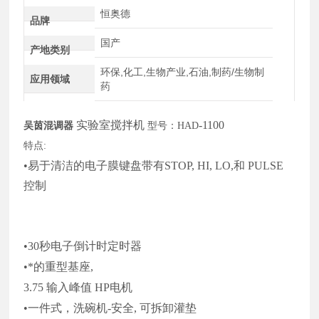
恒奥德
品牌
国产
产地类别
环保,化工,生物产业,石油,制药/生物制
应用领域
药
实验室搅拌机
-1100
吴茵混调器
型号：
HAD
特点
:
•易于清洁的电子膜键盘带有STOP, HI, LO,和 PULSE
控制
•30秒电子倒计时定时器
•*的重型基座,
3.75 输入峰值 HP电机
•一件式，洗碗机-安全, 可拆卸灌垫