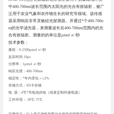
中400-700nm波长范围内太阳光的光合有效辐射，被广
泛用于农业气象和农作物生长的研究等领域。该传感
器采用响应非常灵敏硅光探测器。并通过*个400-700n
m的光学滤光器，来测量波长在400-700nm范围内的光
合有效辐射。测量的的单位是μmol ㎡/秒
技术参数：
量程：
0-2500μmol ㎡/秒
反应时间
:10μs
分辨率：
1μmol ㎡/秒
响应光谱：
400-700nm
稳定性：
*年内变化＜±2%
存储方式：
SD卡存储
电
源：4节7号电池供电（或者定制外接电源）
工作环境：
-30℃-75℃
温馨提示：以上产品资料和图片全都是按照顺序相对应的