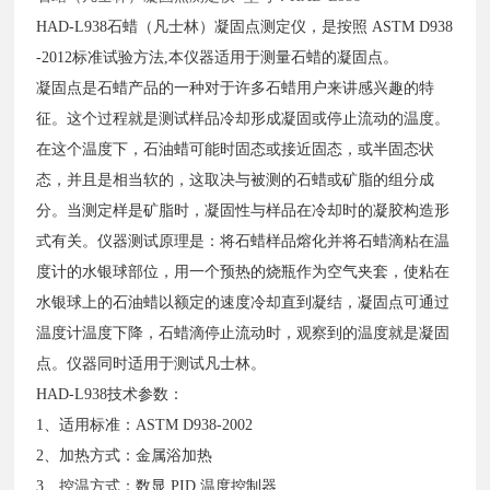
HAD-L938石蜡（凡士林）凝固点测定仪，是按照 ASTM D938
-2012标准试验方法,本仪器适用于测量石蜡的凝固点。
凝固点是石蜡产品的一种对于许多石蜡用户来讲感兴趣的特
征。这个过程就是测试样品冷却形成凝固或停止流动的温度。
在这个温度下，石油蜡可能时固态或接近固态，或半固态状
态，并且是相当软的，这取决与被测的石蜡或矿脂的组分成
分。当测定样是矿脂时，凝固性与样品在冷却时的凝胶构造形
式有关。仪器测试原理是：将石蜡样品熔化并将石蜡滴粘在温
度计的水银球部位，用一个预热的烧瓶作为空气夹套，使粘在
水银球上的石油蜡以额定的速度冷却直到凝结，凝固点可通过
温度计温度下降，石蜡滴停止流动时，观察到的温度就是凝固
点。仪器同时适用于测试凡士林。
HAD-L938技术参数：
1、适用标准：ASTM D938-2002
2、加热方式：金属浴加热
3、控温方式：数显 PID 温度控制器