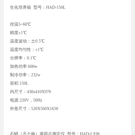
生化培养箱
型号：HAD-150L
控温
5~60℃
精度
±1℃
温度波动：土
0.5℃
温度均匀性：
±1℃
分辨率：
0.1℃
加热功率
:600w
制冷功率：
232w
容积
:150L
内尺寸：
430x410X970
电源
:220V，50Hz
外形尺寸：
520X560X1650
石蜡（凡士林）凝固点测定仪
型号：HAD-L938