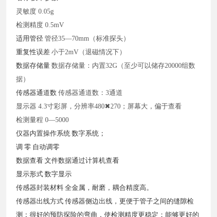
灵敏度
0.05g
检测精度
0.5mV
适用管径
管径
35—70mm（标准探头）
重复性误差
小于
2mV（退磁情况下）
数据存储量
数据存储量：内置
32G（至少可以储存20000组数
据）
传感器通道数
传感器通道数：
3通道
显示器
4.3寸彩屏，分辨率480✖270；屏幕大，偏于查看
检测量程
0—5000
仪器内置操作系统
数字系统；
调
零
自动调零
数据查看
文件数据通过计算机查看
显示形式
数字显示
传感器封装材料
全金属，耐磨，耦合精度高。
传感器出线方式
传感器侧边出线，更便于管子之间的缝隙检
测；很好的预防探险的弯曲，使检测精度更稳定；能够更好的