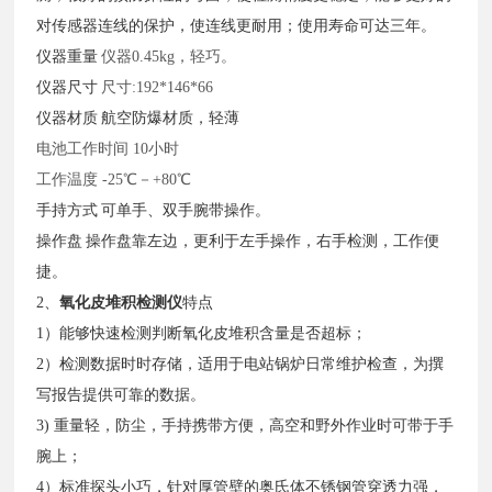
对传感器连线的保护，使连线更耐用；使用寿命可达三年。
仪器重量
仪器
0.45kg，轻巧。
仪器尺寸
尺寸
:192*146*66
仪器材质
航空防爆材质，轻薄
电池工作时间
10小时
工作温度
-25℃－+80℃
手持方式
可单手、双手腕带操作。
操作盘
操作盘靠左边，更利于左手操作，右手检测，工作便
捷。
2、
氧化皮堆积检测仪
特点
1）能够快速检测判断氧化皮堆积含量是否超标；
2）检测数据时时存储，适用于电站锅炉日常维护检查，为撰
写报告提供可靠的数据。
3) 重量轻，防尘，手持携带方便，高空和野外作业时可带于手
腕上；
4）标准探头小巧，针对厚管壁的奥氏体不锈钢管穿透力强，