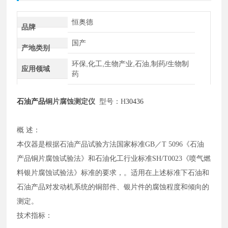
恒奥德
品牌
国产
产地类别
环保,化工,生物产业,石油,制药/生物制
应用领域
药
石油产品
铜片腐蚀测定仪
型号：H
30436
概
述：
本仪器是根据石油产品试验方法国家标准
GB／T 5096《石油
产品铜片腐蚀试验法》和石油化工行业标准SH/T0023《喷气燃
料银片腐蚀试验法》标准的要求，。适用在上述标准下石油和
石油产品对发动机系统的铜部件、银片件的腐蚀程度和倾向的
测定。
技术指标：