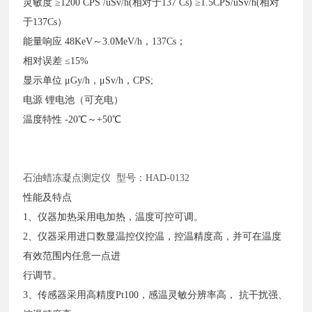
灵敏度
≥1200 CPS /uSv/h(相对于137 Cs)
≥1.5CPS/uSv/h(相对
于137Cs）
能量响应
48KeV～3.0MeV/h，137Cs；
相对误差
≤15%
显示单位
μGy/h，μSv/h，CPS;
电源
锂电池（可充电）
温度特性
-20℃～+50℃
石油蜡冻凝点测定仪
型号：HAD-0132
性能及特点
1、仪器加热采用电加热，温度可控可调。
2、仪器采用进口数显温控仪控温，控温精度高，并可在温度
有效范围内任意一点进
行调节。
3、传感器采用高精度Pt100，感温灵敏分辨率高， 抗干扰强、