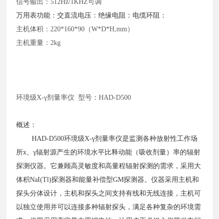
信号输出：
512Hz/1KHZ可调
万用表功能：交直流电压：绝缘电阻：电缆环阻：
主机体积：
220*160*90（W*D*H,mm）
主机重量：
2kg
环境级
X-γ剂量率仪 型号：HAD-D500
概述：
HAD-D500环境级X-γ剂量率仪是监测各种放射性工作场
所х、γ辐射源产生的环境水平比释动能（吸收剂量）率的辐射
探测仪器。它兼顾高灵敏度和高量程辐射探测的需求，采用大
体积NaI(Tl)探测器和能量补偿型GM探测器。仪器采用主机和
探头分体设计，主机和探头之间支持有线和无线连接，主机可
以独立使用并可以连接多种辐射探头，满足各种复杂的环境需