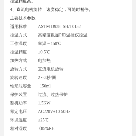
控温精度高。
4、直流电机旋转，速度稳定，可随时暂停。
主要技术参数
适用标准
ASTM D938 SH/T0132
控温方式
高精度数显PID温控仪控温
工作温度
室温～150℃
控温精度
±0.5℃
加热方式
电加热
旋转方式
直流电机旋转
旋转速度
2～3秒/圈
锥形瓶容量
150ml
保护装置
过流、过热保护
整机功率
1.5KW
额定电压
AC220V±10 50Hz
环境温度
≤25℃
相对湿度
《85%RH