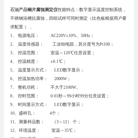
石油产品
铜片腐蚀测定仪
性能特点：数字显示温度控制系统，
不锈钢浴槽抗腐蚀，四组试样可同时测定（比色板根据用户要
求配置
）
。
1、 电源电压： AC220V±10%、50Hz；
2、 温度传感器： 工业铂电阻，其分度号为Pt100；
3、 控温范围： 室温～120℃任意设置；
4、 控温精度： ±0.1℃；
5、 温度显示方式： LED数字显示；
6、 控温加热功率： 2000W；
7、 整机功耗： 不大于2100W。
8、 控时范围： 0.01秒～99小时99分任意设置；
9、 时间显示方式： LED数字显示；
10、盛样孔： 4个；
11、测量样品数： （3～12） 个；
12、环境温度： 室温～35℃；