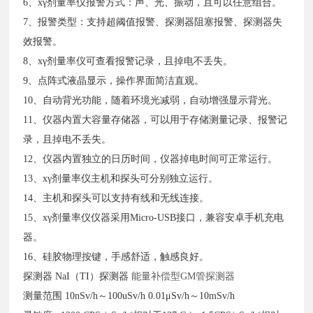
6、xγ剂量率仪报警方式：声、光、振动，且可以任意组合。
7、报警类型：支持超阈值报警、探测器阻塞报警、探测器失
效报警。
8、xγ剂量率仪可查看报警记录，且掉电不丢失。
9、点阵式液晶显示，操作界面简洁直观。
10、自动背光功能，随着环境光减弱，自动增强显示背光。
11、仪器内置大容量存储器，可以用于存储测量记录、报警记
录，且掉电不丢失。
12、仪器内置独立的日历时间，仪器掉电时间可正常运行。
13、xγ剂量率仪主机和探头可分别独立运行。
14、主机和探头可以支持有线和无线连接。
15、xγ剂量率仪仪器采用Micro-USB接口，兼容安卓手机充电
器。
16、硅胶物理按键，手感舒适，触感良好。
探测器
NaI（TI）探测器
能量补偿型
GM管探测器
测量范围
10nSv/h～100uSv/h
0.01μSv/h～10mSv/h